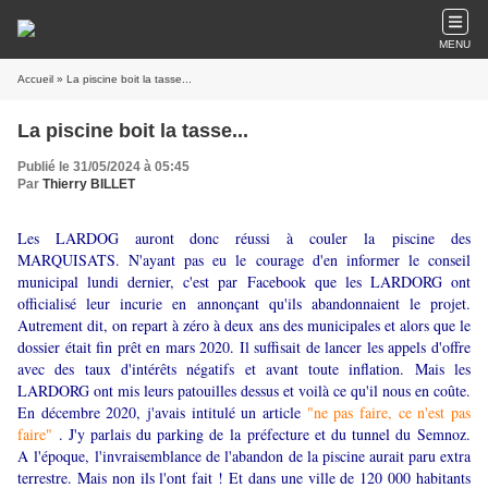
MENU
Accueil
» La piscine boit la tasse...
La piscine boit la tasse...
Publié le 31/05/2024 à 05:45
Par
Thierry BILLET
Les LARDOG auront donc réussi à couler la piscine des
MARQUISATS. N'ayant pas eu le courage d'en informer le conseil
municipal lundi dernier, c'est par Facebook que les LARDORG ont
officialisé leur incurie en annonçant qu'ils abandonnaient le projet.
Autrement dit, on repart à zéro à deux ans des municipales et alors que le
dossier était fin prêt en mars 2020. Il suffisait de lancer les appels d'offre
avec des taux d'intérêts négatifs et avant toute inflation. Mais les
LARDORG ont mis leurs patouilles dessus et voilà ce qu'il nous en coûte.
En décembre 2020, j'avais intitulé un article
"ne pas faire, ce n'est pas
faire"
. J'y parlais du parking de la préfecture et du tunnel du Semnoz.
A l'époque, l'invraisemblance de l'abandon de la piscine aurait paru extra
terrestre. Mais non ils l'ont fait ! Et dans une ville de 120 000 habitants