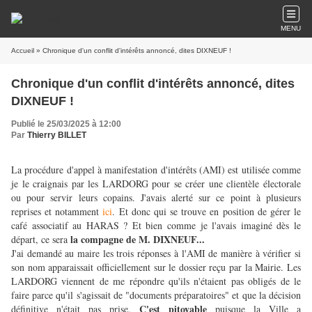
MENU
Accueil
» Chronique d'un conflit d'intérêts annoncé, dites DIXNEUF !
Chronique d'un conflit d'intérêts annoncé, dites
DIXNEUF !
Publié le 25/03/2025 à 12:00
Par
Thierry BILLET
La procédure d'appel à manifestation d'intérêts (AMI) est utilisée comme
je le craignais par les LARDORG pour se créer une clientèle électorale
ou pour servir leurs copains. J'avais alerté sur ce point à plusieurs
reprises et notamment
ici
. Et donc qui se trouve en position de gérer le
café associatif au HARAS ? Et bien comme je l'avais imaginé dès le
la compagne de M. DIXNEUF...
départ, ce sera
J'ai demandé au maire les trois réponses à l'AMI de manière à vérifier si
son nom apparaissait officiellement sur le dossier reçu par la Mairie. Les
LARDORG viennent de me répondre qu'ils n'étaient pas obligés de le
faire parce qu'il s'agissait de "documents préparatoires" et que la décision
C'est pitoyable
définitive n'était pas prise.
puisque la Ville a