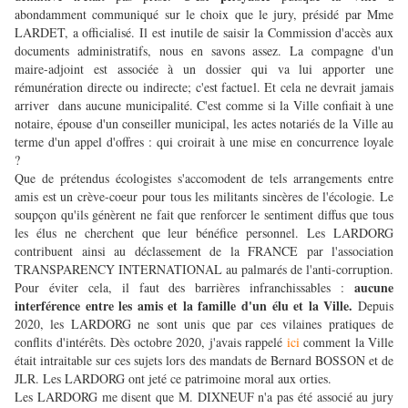
abondamment communiqué sur le choix que le jury, présidé par Mme
LARDET, a officialisé.
Il est inutile de saisir la Commission d'accès aux
documents administratifs, nous en savons assez. La compagne d'un
maire-adjoint est associée à un dossier qui va lui apporter une
rémunération directe ou indirecte; c'est factuel. Et cela ne devrait jamais
arriver dans aucune municipalité. C'est comme si la Ville confiait à une
notaire, épouse d'un conseiller municipal, les actes notariés de la Ville au
terme d'un appel d'offres : qui croirait à une mise en concurrence loyale
?
Que de prétendus écologistes s'accomodent de tels arrangements entre
amis est un crève-coeur pour tous les militants sincères de l'écologie. Le
soupçon qu'ils génèrent ne fait que renforcer le sentiment diffus que tous
les élus ne cherchent que leur bénéfice personnel. Les LARDORG
contribuent ainsi au déclassement de la FRANCE par l'association
TRANSPARENCY INTERNATIONAL au palmarés de l'anti-corruption.
aucune
Pour éviter cela, il faut des barrières infranchissables :
interférence entre les amis et la famille d'un élu et la Ville.
Depuis
2020, les LARDORG ne sont unis que par ces vilaines pratiques de
conflits d'intérêts. Dès octobre 2020, j'avais rappelé
ici
comment la Ville
était intraitable sur ces sujets lors des mandats de Bernard BOSSON et de
JLR. Les LARDORG ont jeté ce patrimoine moral aux orties.
Les LARDORG me disent que M. DIXNEUF n'a pas été associé au jury