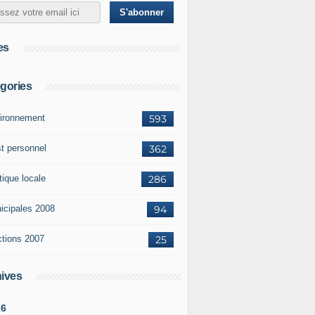
es
gories
ironnement
593
st personnel
362
tique locale
286
icipales 2008
94
ctions 2007
25
ives
26