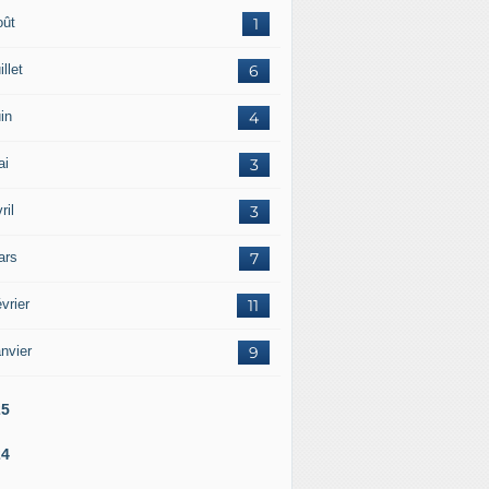
oût
1
illet
6
in
4
ai
3
ril
3
ars
7
vrier
11
nvier
9
25
24