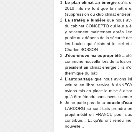
Le plan climat air énergie
qu'ils 
2019 : ils ne font que le mettre 
(suppression du club climat entrepri
La stratégie lumière
que nous avio
du cabinet CONCEPTO qui leur a é
y reviennent maintenant après l'éch
public aux dépens de la sécurité d
les boules qui éclairent le ciel 
Charles BOSSON
J'écorénove ma copropriété
a été
commune nouvelle lors de la fusion
président air climat énergie : ils n'
thermique du bâti
L'autopartage
que nous avions ini
voiture en libre service à ANNEC
avions mis en place la mise à disp
qu'à être étendu sans investissemen
Je ne parle pas de
la boucle d'e
LARDORG se sont faits prendre en p
projet inédit en FRANCE pour s'acca
contribué... Et qu'ils ont rendu in
nouvelle...