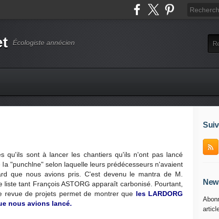
et
Écologiste annécien
Suiv
 qu'ils sont à lancer les chantiers qu'ils n'ont pas lancé
a "punchlne" selon laquelle leurs prédécesseurs n'avaient
 retard que nous avions pris. C'est devenu le mantra de M.
News
liste tant François ASTORG apparaît carbonisé. Pourtant,
une revue de projets permet de montrer que
les LARDORG
Abonn
 que nous avions lancé.
articl