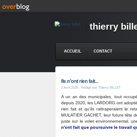
thierry bill
ACCUEIL
CONTACT
Ils n'ont rien fait...
2 Avril 2025
, Rédigé par Thierry BILLET
A un an des municipales, tout occupés
depuis 2020, les LARDORG ont adopté l
rien fait et qu'ils rattraperaient le
MULATIER GACHET, leur future tête de 
juste sur le volet environnemental, 
n'ont fait que poursuivre le travail