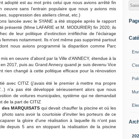
ont adopté est au mot près celui que nous avions arrêté fin
en oeuvre sans l'entrain populaire que nous y avions mis
ses, suppression des ateliers climat, etc.)
Pag
ns lancée avec le SYANE a été stoppée après le rapport
té présenté (Mme LAFARIE et M. MODURIER) fin 2020; ils
ec de leur politique d'extinction irréfléchie de l'éclairage
Caté
es femmes notamment. Ils n'ont même pas supprimé partout
et dont nous avions programmé la disparition comme Parc
Env
 mis en oeuvre d'abord par la Ville d'ANNECY, étendue à la
 en 2017, puis au Grand Annecy quand je suis devenu Vice
C'e
ont rien changé à cette politique efficace pour la rénovation
Poli
tié avec CITIZ (j'avais été le premier à mettre ma propre
Y...) n'a pas été développé sérieusement alors que nous
Mun
osition de voitures municipales, système qui ne demandait
t de la part de CITIZ
Ele
au des MARQUISATS
qui devait chauffer la piscine et où les
hoto sans avoir la courtoisie d'inviter les porteurs de ce
parer la gloire d'une réalisation à laquelle ils n'ont pas
Arch
utile depuis 5 ans en stoppant la réalisation de la piscine
20