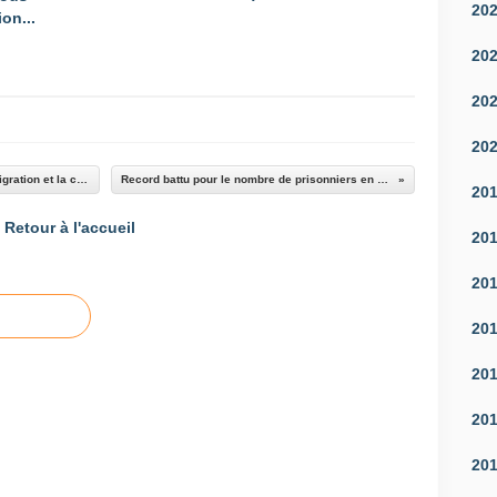
20
on...
20
20
20
Il n'y a pas de lien de cause à effet entre l'immigration et la criminalité
Record battu pour le nombre de prisonniers en FRANCE
20
Retour à l'accueil
20
20
20
20
20
20