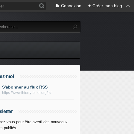
Connexion
+
Créer mon blog
ez-moi
S'abonner au flux RSS
https://www.thierry-billet.org/rss
letter
ez-vous pour être averti des nouveaux
es publiés.