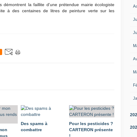
ls démontrent la faillite d'une prétendue mairie écologiste
A
ite à des centaines de litres de peinture verte sur les
Ju
Ju
M
Av
M
Fé
Ja
20
Des spams à
Pour les pesticides ?
20
 mon
combattre
CARTERON présente
vous
!