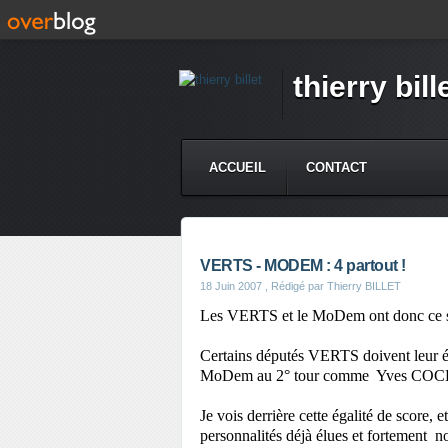
thierry bill
ACCUEIL
CONTACT
VERTS - MODEM : 4 partout !
18 Juin 2007
, Rédigé par Thierry BILLET
Les VERTS et le MoDem ont donc ce so
Certains députés VERTS doivent leur éle
MoDem au 2° tour comme Yves COC
Je vois derrière cette égalité de score, 
personnalités déjà élues et fortement n