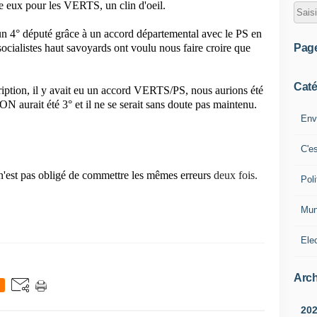
re eux pour les VERTS, un clin d'oeil.
n 4° député grâce à un accord départemental avec le PS en
Pag
listes haut savoyards ont voulu nous faire croire que
Caté
cription, il y avait eu un accord VERTS/PS, nous aurions été
 aurait été 3° et il ne se serait sans doute pas maintenu.
Env
C'e
n'est pas obligé de commettre les mêmes erreurs
deux fois.
Poli
Mun
Ele
Arch
20