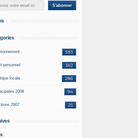
es
gories
ironnement
593
st personnel
362
tique locale
286
icipales 2008
94
ctions 2007
25
ives
26