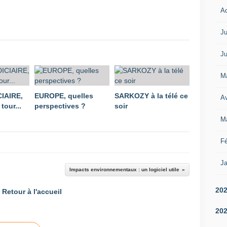
A
Ju
Ju
M
IAIRE,
EUROPE, quelles
SARKOZY à la télé ce
Av
tour...
perspectives ?
soir
M
Fé
Ja
Impacts environnementaux : un logiciel utile
20
Retour à l'accueil
20