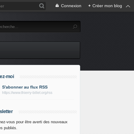
Connexion
+
Créer mon blog
ez-moi
S'abonner au flux RSS
https://www.thierry-billet.org/rss
letter
ez-vous pour être averti des nouveaux
es publiés.