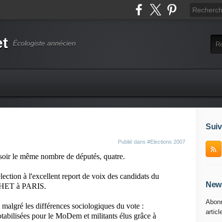
et
Écologiste annécien
Suiv
Publié dans
#Elections 2007
ir le même nombre de députés, quatre.
ction à l'excellent report de voix des candidats du
News
HET à PARIS.
Abonn
et malgré les différences sociologiques du vote :
articl
otabilisées pour le MoDem et militants élus grâce à