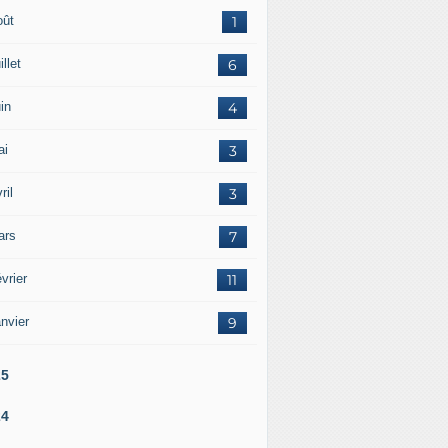
oût
1
illet
6
in
4
ai
3
ril
3
ars
7
vrier
11
nvier
9
25
24