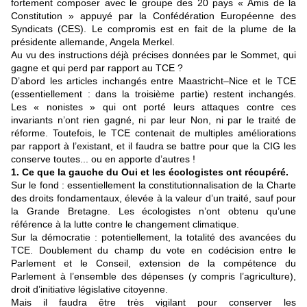
fortement composer avec le groupe des 20 pays « Amis de la
Constitution » appuyé par la Confédération Européenne des
Syndicats (CES). Le compromis est en fait de la plume de la
présidente allemande, Angela Merkel.
Au vu des instructions déjà précises données par le Sommet, qui
gagne et qui perd par rapport au TCE ?
D’abord les articles inchangés entre Maastricht–Nice et le TCE
(essentiellement : dans la troisième partie) restent inchangés.
Les « nonistes » qui ont porté leurs attaques contre ces
invariants n’ont rien gagné, ni par leur Non, ni par le traité de
réforme. Toutefois, le TCE contenait de multiples améliorations
par rapport à l’existant, et il faudra se battre pour que la CIG les
conserve toutes... ou en apporte d’autres !
1. Ce que la gauche du Oui et les écologistes ont récupéré.
Sur le fond : essentiellement la constitutionnalisation de la Charte
des droits fondamentaux, élevée à la valeur d’un traité, sauf pour
la Grande Bretagne. Les écologistes n’ont obtenu qu’une
référence à la lutte contre le changement climatique.
Sur la démocratie : potentiellement, la totalité des avancées du
TCE. Doublement du champ du vote en codécision entre le
Parlement et le Conseil, extension de la compétence du
Parlement à l’ensemble des dépenses (y compris l’agriculture),
droit d’initiative législative citoyenne.
Mais il faudra être très vigilant pour conserver les