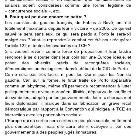
salaires soient considérées comme une forme légitime de
« concurrence sociale », etc.
5. Pour quoi peut-on encore se battre ?
Les nonistes de gauche français, de Fabius à Bové, ont été
totalement inexistants depuis leur « victoire » de 2005. Ce qui est
sauvé le sera sans eux, ce qui sera perdu à Porto le sera-t-il
malgré eux ? Vont-ils reprendre le combat cet été pour récupérer
l’article 122 et toutes les avancées du TCE ?
S’ils veulent revenir comme force de proposition, il leur faudra
renoncer à se disputer dans leur coin sur une Europe idéale, et
poser des objectifs précis de reconquêtes sociales,
démocratiques ou écologistes, dans le débat de la CIG de Porto.
Ce ne sera pas très facile, ni pour les Oui ni pour les Non de
gauche. Car, sur la forme, le futur traité de Porto apparaîtra
comme un labyrinthe, même s’il permet de recommencer à lutter
politiquement au niveau européen. Illisible, dépourvu de souffle et
de symboles, adopté par les gouvernements, leurs « sherpas » et
leurs diplomates, il marque dans sa fabrication un grave recul
démocratique par rapport à la Convention qui rédigea le TCE en
interaction avec les partenaires sociaux.
L’Europe qui en sortira sera certes un peu plus sociale, nettement
plus démocratique, mais elle aura été « octroyée » par des
gouvernements à des peuples jugés immatures.