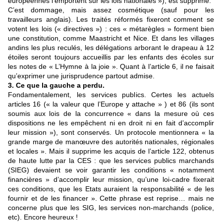
européennes l’emportent sur les lois nationales »), est supprimé.
C’est dommage, mais assez cosmétique (sauf pour les
travailleurs anglais). Les traités réformés fixeront comment se
votent les lois (« directives ») : ces « métarègles » forment bien
une constitution, comme Maastricht et Nice. Et dans les villages
andins les plus reculés, les délégations arborant le drapeau à 12
étoiles seront toujours accueillis par les enfants des écoles sur
les notes de « L’Hymne à la joie ». Quant à l’article 6, il ne faisait
qu’exprimer une jurisprudence partout admise.
3. Ce que la gauche a perdu.
Fondamentalement, les services publics. Certes les actuels
articles 16 (« la valeur que l’Europe y attache » ) et 86 (ils sont
soumis aux lois de la concurrence « dans la mesure où ces
dispositions ne les empêchent ni en droit ni en fait d’accomplir
leur mission »), sont conservés. Un protocole mentionnera « la
grande marge de manœuvre des autorités nationales, régionales
et locales ». Mais il supprime les acquis de l’article 122, obtenus
de haute lutte par la CES : que les services publics marchands
(SIEG) devaient se voir garantir les conditions « notamment
financières » d’accomplir leur mission, qu’une loi-cadre fixerait
ces conditions, que les Etats auraient la responsabilité « de les
fournir et de les financer ». Cette phrase est reprise… mais ne
concerne plus que les SIG, les services non-marchands (police,
etc). Encore heureux !