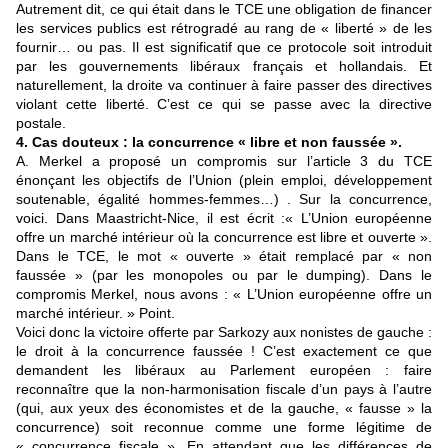
Autrement dit, ce qui était dans le TCE une obligation de financer
les services publics est rétrogradé au rang de « liberté » de les
fournir… ou pas. Il est significatif que ce protocole soit introduit
par les gouvernements libéraux français et hollandais. Et
naturellement, la droite va continuer à faire passer des directives
violant cette liberté. C’est ce qui se passe avec la directive
postale.
4. Cas douteux : la concurrence « libre et non faussée ».
A. Merkel a proposé un compromis sur l’article 3 du TCE
énonçant les objectifs de l’Union (plein emploi, développement
soutenable, égalité hommes-femmes…) . Sur la concurrence,
voici. Dans Maastricht-Nice, il est écrit :« L’Union européenne
offre un marché intérieur où la concurrence est libre et ouverte ».
Dans le TCE, le mot « ouverte » était remplacé par « non
faussée » (par les monopoles ou par le dumping). Dans le
compromis Merkel, nous avons : « L’Union européenne offre un
marché intérieur. » Point.
Voici donc la victoire offerte par Sarkozy aux nonistes de gauche :
le droit à la concurrence faussée ! C’est exactement ce que
demandent les libéraux au Parlement européen : faire
reconnaître que la non-harmonisation fiscale d’un pays à l’autre
(qui, aux yeux des économistes et de la gauche, « fausse » la
concurrence) soit reconnue comme une forme légitime de
« concurrence fiscale ». En attendant que les différences de