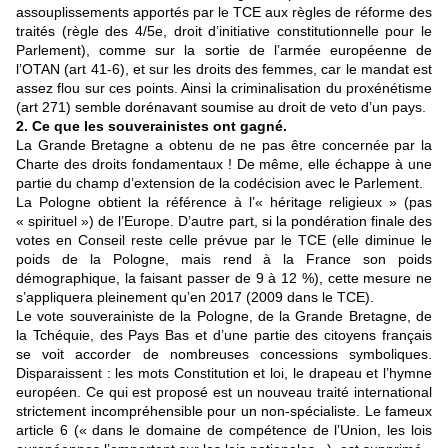
assouplissements apportés par le TCE aux règles de réforme des
traités (règle des 4/5e, droit d’initiative constitutionnelle pour le
Parlement), comme sur la sortie de l’armée européenne de
l’OTAN (art 41-6), et sur les droits des femmes, car le mandat est
assez flou sur ces points. Ainsi la criminalisation du proxénétisme
(art 271) semble dorénavant soumise au droit de veto d’un pays.
2. Ce que les souverainistes ont gagné.
La Grande Bretagne a obtenu de ne pas être concernée par la
Charte des droits fondamentaux ! De même, elle échappe à une
partie du champ d’extension de la codécision avec le Parlement.
La Pologne obtient la référence à l’« héritage religieux » (pas
« spirituel ») de l’Europe. D’autre part, si la pondération finale des
votes en Conseil reste celle prévue par le TCE (elle diminue le
poids de la Pologne, mais rend à la France son poids
démographique, la faisant passer de 9 à 12 %), cette mesure ne
s’appliquera pleinement qu’en 2017 (2009 dans le TCE).
Le vote souverainiste de la Pologne, de la Grande Bretagne, de
la Tchéquie, des Pays Bas et d’une partie des citoyens français
se voit accorder de nombreuses concessions symboliques.
Disparaissent : les mots Constitution et loi, le drapeau et l’hymne
européen. Ce qui est proposé est un nouveau traité international
strictement incompréhensible pour un non-spécialiste. Le fameux
article 6 (« dans le domaine de compétence de l’Union, les lois