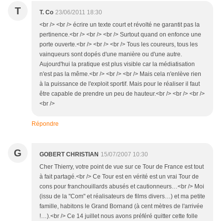
T
T. Co
23/06/2011 18:30
<br /> <br /> écrire un texte court et révolté ne garantit pas la
pertinence.<br /> <br /> <br /> Surtout quand on enfonce une
porte ouverte.<br /> <br /> <br /> Tous les coureurs, tous les
vainqueurs sont dopés d'une manière ou d'une autre.
Aujourd'hui la pratique est plus visible car la médiatisation
n'est pas la même.<br /> <br /> <br /> Mais cela n'enlève rien
à la puissance de l'exploit sportif. Mais pour le réaliser il faut
être capable de prendre un peu de hauteur.<br /> <br /> <br />
<br />
Répondre
G
GOBERT CHRISTIAN
15/07/2007 10:30
Cher Thierry, votre point de vue sur ce Tour de France est tout
à fait partagé.<br /> Ce Tour est en vérité est un vrai Tour de
cons pour franchouillards abusés et cautionneurs…<br /> Moi
(issu de la "Com" et réalisateurs de films divers…) et ma petite
famille, habitons le Grand Bornand (à cent mètres de l'arrivée
!…).<br /> Ce 14 juillet nous avons préféré quitter cette folle