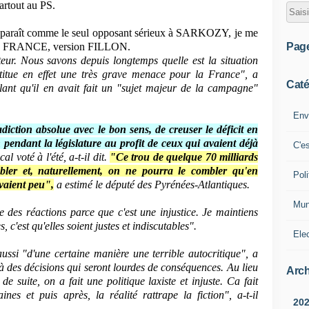
rtout au PS.
araît comme le seul opposant sérieux à SARKOZY, je me
Pag
de la FRANCE, version FILLON.
eur. Nous savons depuis longtemps quelle est la situation
stitue en effet une très grave menace pour la France", a
Caté
ant qu'il en avait fait un "sujet majeur de la campagne"
Env
diction absolue avec le bon sens, de creuser le déficit en
 pendant la législature au profit de ceux qui avaient déjà
C'e
l voté à l'été, a-t-il dit.
"Ce trou de quelque 70 milliards
ombler et, naturellement, on ne pourra le combler qu'en
Poli
vaient peu",
a estimé le député des Pyrénées-Atlantiques.
Mun
es réactions parce que c'est une injustice. Je maintiens
, c'est qu'elles soient justes et indiscutables".
Ele
ussi "d'une certaine manière une terrible autocritique", a
à des décisions qui seront lourdes de conséquences. Au lieu
Arch
 de suite, on a fait une politique laxiste et injuste. Ca fait
nes et puis après, la réalité rattrape la fiction", a-t-il
20