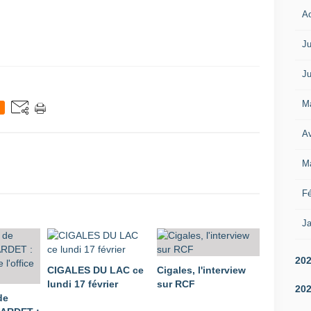
A
Ju
Ju
M
Av
M
Fé
Ja
20
CIGALES DU LAC ce
Cigales, l'interview
lundi 17 février
sur RCF
20
de