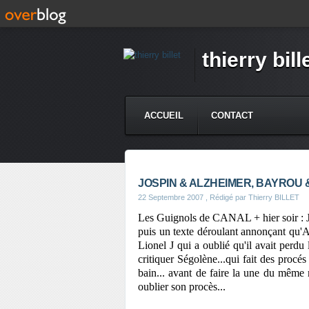
thierry bill
ACCUEIL
CONTACT
JOSPIN & ALZHEIMER, BAYROU & la
22 Septembre 2007
, Rédigé par Thierry BILLET
Les Guignols de CANAL + hier soir : 
puis un texte déroulant annonçant qu'
Lionel J qui a oublié qu'il avait perdu
critiquer Ségolène...qui fait des pro
bain... avant de faire la une du même
oublier son procès...