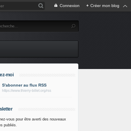
Connexion
+
Créer mon blog
ez-moi
S'abonner au flux RSS
https://www.thierry-billet.org/rss
letter
ez-vous pour être averti des nouveaux
es publiés.