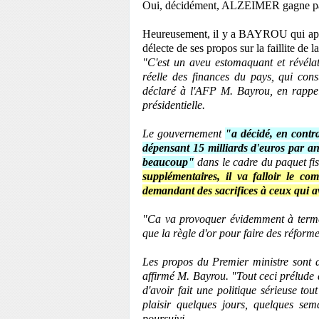
Oui, décidément, ALZEIMER gagne pa
Heureusement, il y a BAYROU qui app
délecte de ses propos sur la faillite 
"C'est un aveu estomaquant et révélat
réelle des finances du pays, qui con
déclaré à l'AFP M. Bayrou, en rappel
présidentielle.
Le gouvernement
"a décidé, en contra
dépensant 15 milliards d'euros par an
beaucoup"
dans le cadre du paquet fisca
supplémentaires, il va falloir le c
demandant des sacrifices à ceux qui a
"Ca va provoquer évidemment à terme d
que la règle d'or pour faire des réformes
Les propos du Premier ministre sont a
affirmé M. Bayrou. "Tout ceci prélude 
d'avoir fait une politique sérieuse tout
plaisir quelques jours, quelques semai
poursuivi.