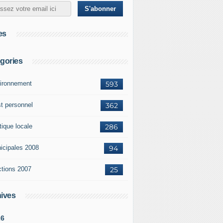
es
gories
ironnement
593
st personnel
362
tique locale
286
icipales 2008
94
ctions 2007
25
ives
26