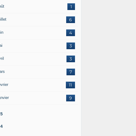
oût
1
illet
6
in
4
ai
3
ril
3
ars
7
vrier
11
nvier
9
25
24