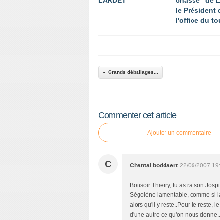
LARDET
chasse" de 
le Président 
l'office du t
Grands déballages...
Commenter cet article
Ajouter un commentaire
C
Chantal boddaert
22/09/2007 19
Bonsoir Thierry, tu as raison Jospi
Ségolène lamentable, comme si la ga
alors qu'il y reste..Pour le reste, 
d'une autre ce qu'on nous donne..