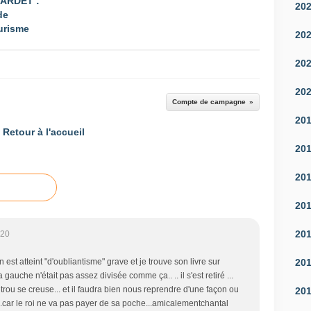
LARDET :
20
de
ourisme
20
20
20
Compte de campagne
20
Retour à l'accueil
20
20
20
20
:20
20
n est atteint "d'oubliantisme" grave et je trouve son livre sur
uche n'était pas assez divisée comme ça.. .. il s'est retiré ...
le trou se creuse... et il faudra bien nous reprendre d'une façon ou
20
.car le roi ne va pas payer de sa poche...amicalementchantal