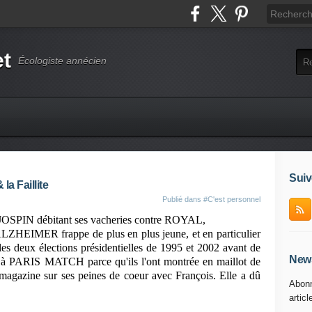
et
Écologiste annécien
Suiv
 Faillite
Publié dans
#C'est personnel
JOSPIN débitant ses vacheries contre ROYAL,
ALZHEIMER frappe de plus en plus jeune, et en particulier
 les deux élections présidentielles de 1995 et 2002 avant de
News
cés à PARIS MATCH parce qu'ils l'ont montrée en maillot de
 magazine sur ses peines de coeur avec François. Elle a dû
Abonn
articl