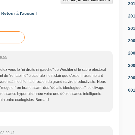
EUROPE, le "non" irlandais ?
20
Retour à l'accueil
20
20
20
20
9:55
20
elez vous le "ni droite ni gauche" de Wechter et le score électoral
t de "rentabilité" électorale il est clair que c'est en rassemblant
20
verons à modifier la direction du grand navire productiviste. Nous
"mégoter" en brandissant des "détails idéologiques". Le clivage
00
 croissance hyperraisonnée voire une décroissance intelligente.
in entre écologistes. Bernard
008 20:41