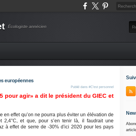
et
Écologiste annécien
Suiv
es européennes
Publié dans
#C'est personnel
5 pour agir»
a dit le président du GIEC et
News
e en effet qu’on ne pourra plus éviter un élévation de
2,4°C, et que, pour s’en tenir là, il faudrait une
Abonn
 à effet de serre de -30% d'ici 2020 pour les pays
articl