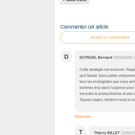
Nullité crasse
Commenter cet article
Ajouter un commentaire
D
DUTRUEL Bernard
09/06/2008 1
Cette stratégie est la bonne. Rapp
qu'il faisait. Sans parler uniquemen
tous les écologistes que nous arri
sommes trop dans l'urgence pour 
est entre le productivisme et une
Soyons sages, tendons nous la ma
Répondre
T
Thierry BILLET
15/06/2