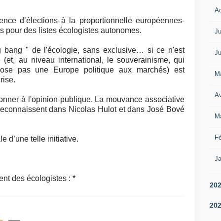
A
ence d’élections à la proportionnelle européennes-
res pour des listes écologistes autonomes.
Ju
 bang " de l'écologie, sans exclusive… si ce n'est
Ju
 (et, au niveau international, le souverainisme, qui
pose pas une Europe politique aux marchés) est
M
rise.
Av
donner à l'opinion publique. La mouvance associative
 reconnaissent dans Nicolas Hulot et dans José Bové
M
Fé
e d’une telle initiative.
Ja
nt des écologistes : *
20
20