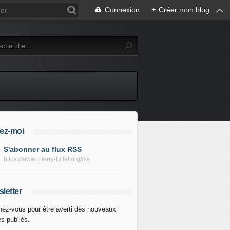
Connexion
+
Créer mon blog
ez-moi
S'abonner au flux RSS
https://www.thierry-billet.org/rss
letter
ez-vous pour être averti des nouveaux
es publiés.