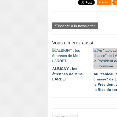
Repost
0
S'inscrire à la newsletter
Vous aimerez aussi :
ALBIGNY : les
étrennes de Mme
Au "tableau 
LARDET
chasse" de 
le Président 
l'office du t