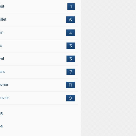
oût
1
illet
6
in
4
ai
3
ril
3
ars
7
vrier
11
nvier
9
25
24