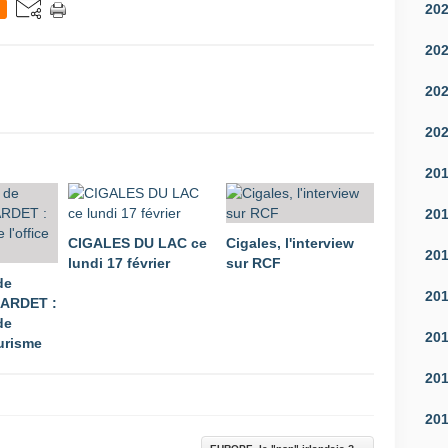
20
20
20
20
20
20
CIGALES DU LAC ce
Cigales, l'interview
20
lundi 17 février
sur RCF
de
20
LARDET :
de
20
ourisme
20
20