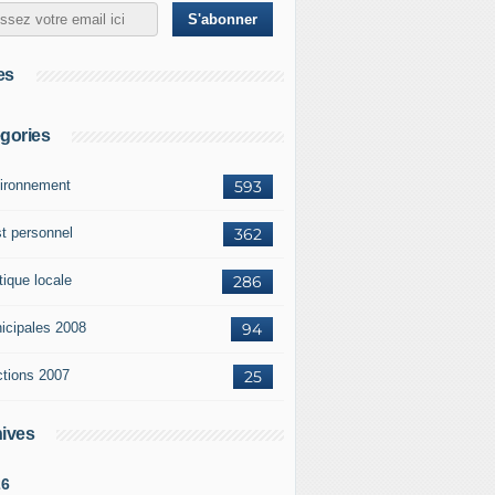
es
gories
ironnement
593
st personnel
362
tique locale
286
icipales 2008
94
ctions 2007
25
ives
26