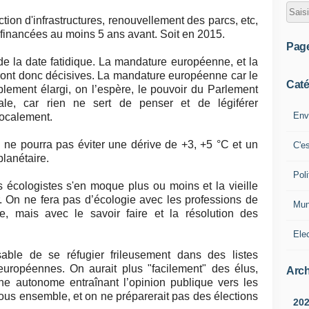
tion d'infrastructures, renouvellement des parcs, etc,
t financées au moins 5 ans avant. Soit en 2015.
Pag
e la date fatidique. La mandature européenne, et la
eront donc décisives. La mandature européenne car le
Caté
blement élargi, on l’espère, le pouvoir du Parlement
le, car rien ne sert de penser et de légiférer
Env
localement.
ne pourra pas éviter une dérive de +3, +5 °C et un
C'e
lanétaire.
Poli
s écologistes s'en moque plus ou moins et la vieille
r. On ne fera pas d’écologie avec les professions de
Mun
e, mais avec le savoir faire et la résolution des
Ele
nsable de se réfugier frileusement dans des listes
européennes. On aurait plus "facilement" des élus,
Arch
ne autonome entraînant l’opinion publique vers les
ous ensemble, et on ne préparerait pas des élections
20