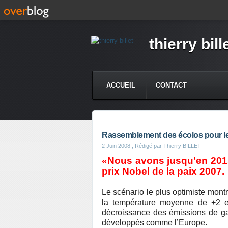
thierry bill
ACCUEIL
CONTACT
Rassemblement des écolos pour l
2 Juin 2008
, Rédigé par Thierry BILLET
«
N
ous avons jusqu’en 201
prix Nobel de la paix 2007.
Le scénario le plus optimiste montr
la température moyenne de +2 et 
décroissance des émissions de gaz
développés comme l’Europe.