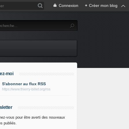
Connexion
+
Créer mon blog
ez-moi
S'abonner au flux RSS
https://www.thierry-billet.org/rss
letter
ez-vous pour être averti des nouveaux
es publiés.