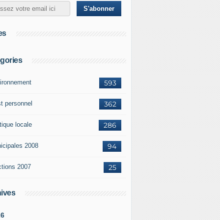
es
gories
ironnement
593
st personnel
362
tique locale
286
icipales 2008
94
ctions 2007
25
ives
26