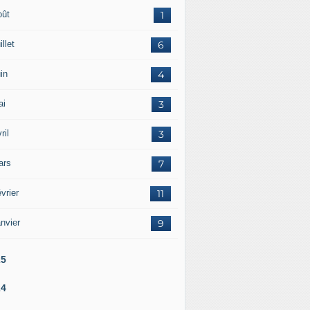
oût
1
illet
6
in
4
ai
3
ril
3
ars
7
vrier
11
nvier
9
25
24