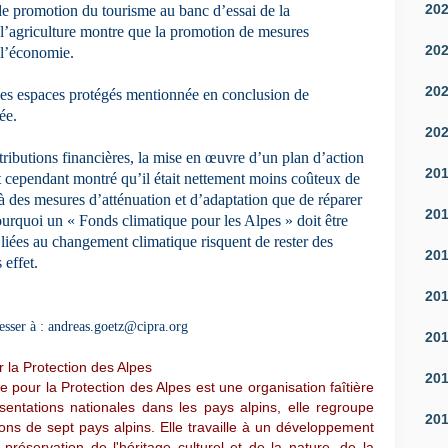
20
de promotion du tourisme au banc d’essai de la
 l’agriculture montre que la promotion de mesures
20
 l’économie.
20
es espaces protégés mentionnée en conclusion de
ée.
20
ntributions financières, la mise en œuvre d’un plan d’action
20
ont cependant montré qu’il était nettement moins coûteux de
à des mesures d’atténuation et d’adaptation que de réparer
20
urquoi un « Fonds climatique pour les Alpes » doit être
és liées au changement climatique risquent de rester des
20
 effet.
20
resser à : andreas.goetz@cipra.org
20
 la Protection des Alpes
20
 pour la Protection des Alpes est une organisation faîtière
ntations nationales dans les pays alpins, elle regroupe
20
ions de sept pays alpins. Elle travaille à un développement
préservation de l'héritage culturel et de la nature, de la