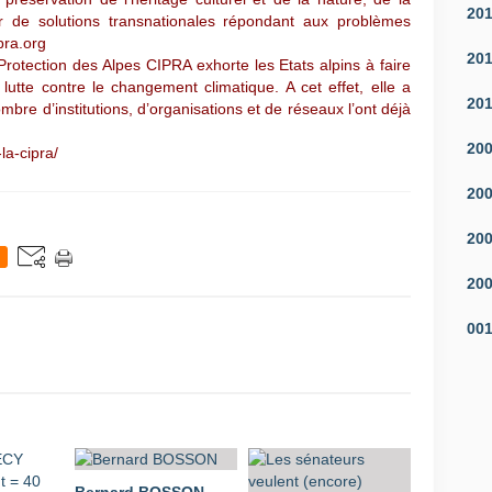
20
eur de solutions transnationales répondant aux problèmes
pra.org
20
rotection des Alpes CIPRA exhorte les Etats alpins à faire
utte contre le changement climatique. A cet effet, elle a
20
bre d’institutions, d’organisations et de réseaux l’ont déjà
20
-la-cipra/
20
20
20
00