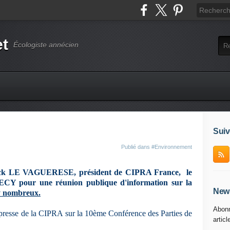
et
Écologiste annécien
Suiv
Publié dans
#Environnement
k LE VAGUERESE, président de CIPRA France, le
ECY pour une réunion publique d'information sur la
News
y nombreux.
Abonn
 presse de la CIPRA
sur la 10ème Conférence des Parties de
articl