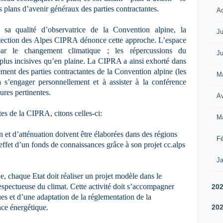
s plans d’avenir généraux des parties contractantes.
A
sa qualité d’observatrice de la Convention alpine, la
Ju
tection des Alpes CIPRA dénonce cette approche. L’espace
 par le changement climatique ; les répercussions du
Ju
plus incisives qu’en plaine. La CIPRA a ainsi exhorté dans
ement des parties contractantes de la Convention alpine (les
M
 s’engager personnellement et à assister à la conférence
ures pertinentes.
Av
tes de la CIPRA, citons celles-ci:
M
et d’atténuation doivent être élaborées dans des régions
Fé
ffet d’un fonds de connaissances grâce à son projet cc.alps
Ja
e, chaque Etat doit réaliser un projet modèle dans le
espectueuse du climat. Cette activité doit s’accompagner
20
ques et d’une adaptation de la réglementation de la
20
nce énergétique.