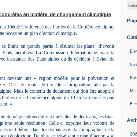
concrètes en matière de changement climatique
Pag
n la 10ème Conférence des Parties de la Conférence alpine.
tte occasion un plan d’action climatique.
Caté
 se limite en grande partie à résumer les plans d’avenir
Env
ts Etats membres. La Commission Internationale pour la
c insistance des Etats alpins qu’ils décident à Evian de
C'e
Poli
ent devenir une « région modèle pour la prévention et
 ». C’est du moins le titre de la proposition faite par la
Mun
alpine. Mais le contenu du document qui doit être adopté à
 Parties de la Conférence alpine du 10 au 12 mars à Evian
ction ».
Ele
ait de négociations qui ont duré plus de deux ans, les Etats
Arch
qu’une seule résolution. Celle-ci exprime leur volonté de
ets mal définis dans les domaines de la cartographie, de la
20
seau écologique. De plus, ce soi-disant « plan d’action » se