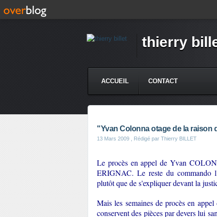
thierry bill
ACCUEIL
CONTACT
"Yvan Colonna otage de la raison d
13 Mars 2009
, Rédigé par Thierry BILLET
Le procès en appel de Yvan COLONNA a
ERIGNAC. Le reste du commando l'acc
plutôt que de s'expliquer devant la justi
Mais les semaines de procès en appel c
conservent des pièces par devers lui s