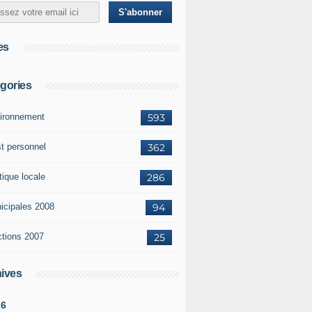
es
gories
ironnement
593
st personnel
362
tique locale
286
icipales 2008
94
ctions 2007
25
ives
26