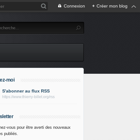
Connexion
+
Créer mon blog
ez-moi
S'abonner au flux RSS
https://www.thierry-billet.org/rss
letter
ez-vous pour être averti des nouveaux
es publiés.