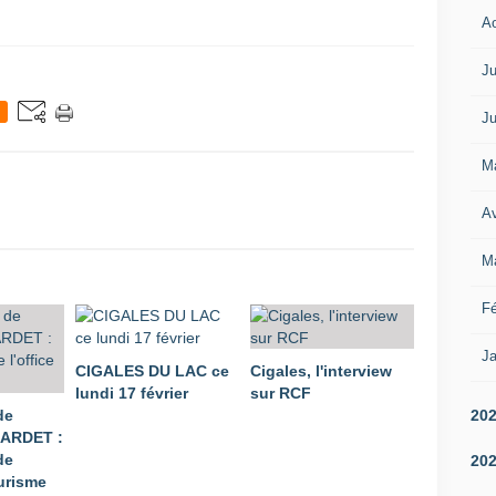
A
Ju
Ju
M
Av
M
Fé
Ja
CIGALES DU LAC ce
Cigales, l'interview
lundi 17 février
sur RCF
20
de
LARDET :
de
20
ourisme