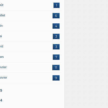
oût
1
illet
6
in
4
ai
3
ril
3
ars
7
vrier
11
nvier
9
25
24