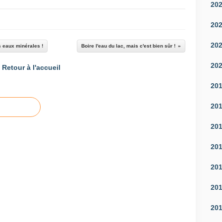
20
20
20
s eaux minérales !
Boire l'eau du lac, mais c'est bien sûr !
20
Retour à l'accueil
20
20
20
20
20
20
20