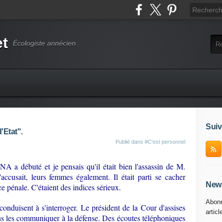
et
Écologiste annécien
Suiv
'Etat".
Publié dans
#C'est personnel
 débuté et je pensais qu'il était bien l'assassin de M.
usait, leurs femmes également. Il était parti se cacher
News
ce pénale. C'étaient des indices sérieux.
Abonn
onduisent à s'interroger. Le président de la Cour d'assises
articl
ans les communiquer à la défense. Des écoutes téléphoniques