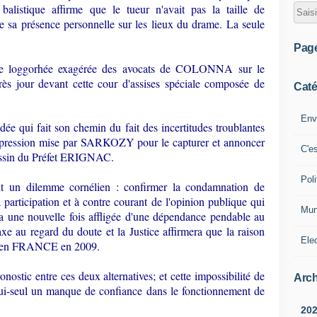
balistique affirme que le tueur n'avait pas la taille de
a présence personnelle sur les lieux du drame. La seule
Pag
ne loggorhée exagérée des avocats de COLONNA sur le
ès jour devant cette cour d'assises spéciale composée de
Caté
Env
e qui fait son chemin du fait des incertitudes troublantes
la pression mise par SARKOZY pour le capturer et annoncer
C'e
ssassin du Préfet ERIGNAC.
Poli
t un dilemme cornélien : confirmer la condamnation de
ticipation et à contre courant de l'opinion publique qui
Mun
era une nouvelle fois affligée d'une dépendance pendable au
xe au regard du doute et la Justice affirmera que la raison
Ele
ire en FRANCE en 2009.
nostic entre ces deux alternatives; et cette impossibilité de
Arch
à lui-seul un manque de confiance dans le fonctionnement de
20