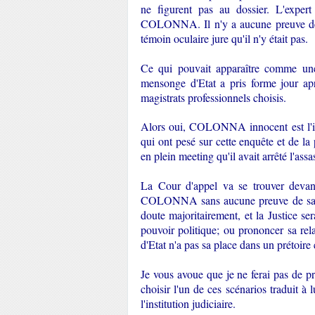
ne figurent pas au dossier. L'expert 
COLONNA. Il n'y a aucune preuve de s
témoin oculaire jure qu'il n'y était pas.
Ce qui pouvait apparaître comme u
mensonge d'Etat a pris forme jour apr
magistrats professionnels choisis.
Alors oui, COLONNA innocent est l'idé
qui ont pesé sur cette enquête et de 
en plein meeting qu'il avait arrêté l'a
La Cour d'appel va se trouver devan
COLONNA sans aucune preuve de sa par
doute majoritairement, et la Justice s
pouvoir politique; ou prononcer sa rela
d'Etat n'a pas sa place dans un préto
Je vous avoue que je ne ferai pas de pro
choisir l'un de ces scénarios traduit 
l'institution judiciaire.