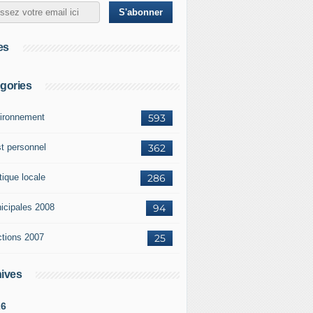
es
gories
ironnement
593
st personnel
362
tique locale
286
icipales 2008
94
ctions 2007
25
ives
26