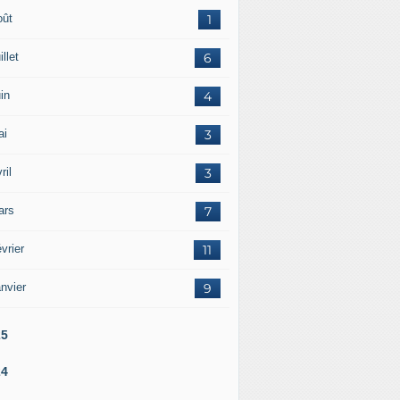
oût
1
illet
6
in
4
ai
3
ril
3
ars
7
vrier
11
nvier
9
25
24