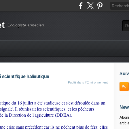
et
Écologiste annécien
Suiv
scientifique halieutique
Publié dans
#Environnement
tique du 16 juillet a été studieuse et s'est déroulée dans un
News
ignalé. Il réunissait les scientifiques, et les pêcheurs
 de la Direction de l'agriculture (DDEA).
Abonn
articl
ne crise sans précédent car ils ne pêchent plus de féra: elles