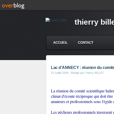
thierry bill
ACCUEIL
CONTACT
Lac d'ANNECY : réunion du comité 
23 Juillet 2009
, Rédigé par Thierry BILLET
La réunion du comité scientifique halieu
climat d'écoute réciproque qui doit être s
amateurs et professionnels sous l'égide
Les pêcheurs professionnels traversent u