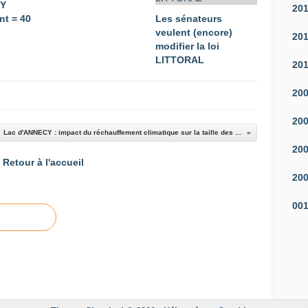
CY
20
t = 40
Les sénateurs
veulent (encore)
20
modifier la loi
LITTORAL
20
20
20
Lac d'ANNECY : impact du réchauffement climatique sur la taille des poissons
20
Retour à l'accueil
20
00