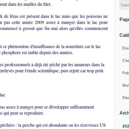
ent dans les mailles du filet.
ck de féras est présent dans le lac mais que les poissons ne
Pag
ont pas cette année 2009 assez à manger dans le lac pour
 commencé à grossir que fin mai alors qu'elles commencent
Caté
 ce phénomène d'insuffisance de la nourriture car le lac
Env
de phosphore est stable depuis des années.
C'e
es professionnels a déjà été pêché par les amateurs dans la
rélevés pour l'étude scientifique, puis rejeté car trop petit.
Poli
Mun
lac
Ele
pas assez à manger pour se développer suffisamment
e qui peut se reproduire.
Arch
pêchées : la perche qui est abondante ou les écrevisses US
20