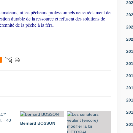
20
rs amateurs, ni les pêcheurs professionnels ne se réclament de
20
estion durable de la ressource et refusent des solutions de
rennité de la pêche à la féra.
20
20
20
20
20
20
20
20
Bernard BOSSON
20