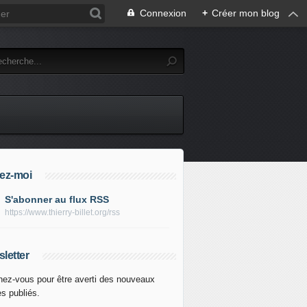
Connexion
+
Créer mon blog
ez-moi
S'abonner au flux RSS
https://www.thierry-billet.org/rss
letter
ez-vous pour être averti des nouveaux
es publiés.