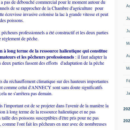
 n'y a pas de débouché commercial pour le moment autour du
A
onnels de se rapprocher de la Chambre d'agriculture pour
te écrevisse invasive colonise la lac à grande vitesse et peut
Ju
 des poissons.
Ju
pêcheurs professionnels a été constructif et les deux parties
le réglement de pêche.
M
on à long terme de la ressource halieutique qui constitue
amateurs et les pêcheurs professionnels
Av
: il faut adapter la
s deux parties fassent des efforts d'adaptation de la pêche
M
fets du réchauffement climatique sur des hauteurs importantes
Fé
rent comme celui d'ANNECY sont sans doute significatifs
ela ne s'arrêtera pas demain.
Ja
 l'important est de se projeter dans l'avenir de la manière la
20
stion à long terme de la ressource halieutique et ne pas
taille des poissons susceptibles d'être pris pour ne pas
20
, comme l'ont fait les pêcheurs en mer avec de nombreuses