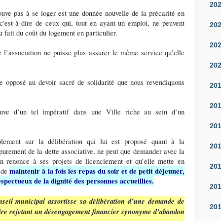
20
rouve pas à se loger est une donnée nouvelle de la précarité en
 c'est-à-dire de ceux qui, tout en ayant un emploi, ne peuvent
20
 fait du coût du logement en particulier.
20
e l’association ne puisse plus assurer le même service qu’elle
20
 opposé au devoir sacré de solidarité que nous revendiquons
20
20
reuve d’un tel impératif dans une Ville riche au sein d’un
20
blement sur la délibération qui lui est proposé quant à la
20
urement de la dette associative, ne peut que demander avec la
ion renonce à ses projets de licenciement et qu’elle mette en
20
maintenir à la fois les repas du soir et de petit déjeuner,
t de
spectueux de la dignité des personnes accueillies.
20
eil municipal assortisse sa délibération d’une demande de
20
idaire rejetant un désengagement financier synonyme d’abandon