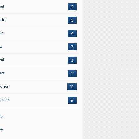
oût
2
illet
6
in
4
ai
3
ril
3
ars
7
vrier
11
nvier
9
25
24