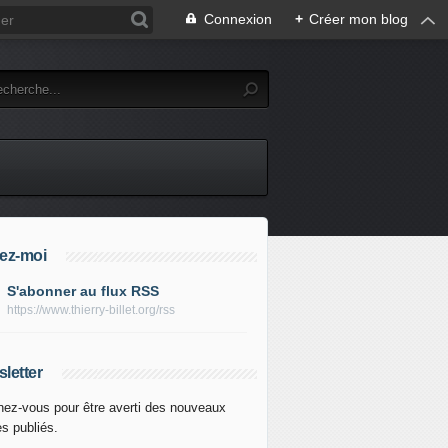
Connexion
+
Créer mon blog
ez-moi
S'abonner au flux RSS
https://www.thierry-billet.org/rss
letter
ez-vous pour être averti des nouveaux
es publiés.