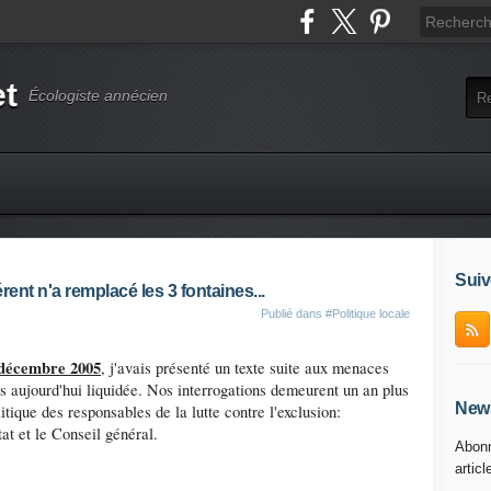
et
Écologiste annécien
Suiv
rent n'a remplacé les 3 fontaines...
Publié dans
#Politique locale
 décembre 2005
, j'avais présenté un texte suite aux menaces
es aujourd'hui liquidée. Nos interrogations demeurent un an plus
News
itique des responsables de la lutte contre l'exclusion:
tat et le Conseil général.
Abonn
articl