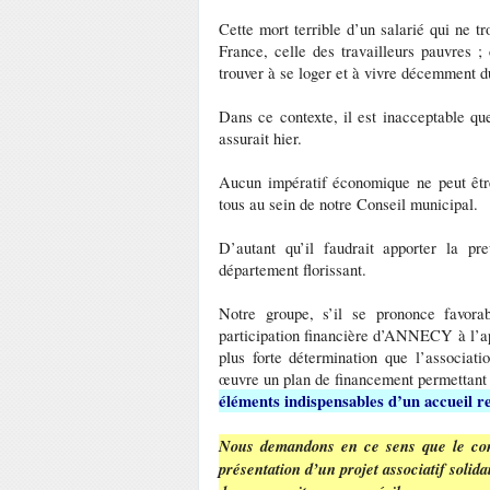
Cette mort terrible d’un salarié qui ne t
France, celle des travailleurs pauvres ;
trouver à se loger et à vivre décemment du
Dans ce contexte, il est inacceptable qu
assurait hier.
Aucun impératif économique ne peut être
tous au sein de notre Conseil municipal.
D’autant qu’il faudrait apporter la p
département florissant.
Notre groupe, s’il se prononce favora
participation financière d’ANNECY à l’ap
plus forte détermination que l’associat
œuvre un plan de financement permettan
éléments indispensables d’un accueil re
Nous demandons en ce sens que le cons
présentation d’un projet associatif sol