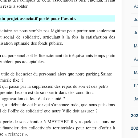
i reste à solder.
A
du projet associatif porté pour l’avenir.
Ju
diciaire ne nous semble pas légitime pour porter non seulement
Ju
social de solidarité, articulant à la fois la satisfaction des
lisation optimale des fonds publics.
M
n du personnel soit le licenciement de 6 équivalents temps plein
Av
semblent pas acceptables.
M
 utile de licencier du personnel alors que notre parking Sainte
micile fixe ?
 qui passe par la suppression des repas du soir et des petits
Fé
remier besoin est de se nourrir dans des conditions
l’aggravation de leur état de santé ?
Ja
, au début de cet hiver qui s’annonce rude, que nous puissions
 de l’offre de solidarité que notre Ville doit assurer ?
20
la porte de son chantier à MEYTHET il y a quelques jours ne
nancier des collectivités territoriales pour tenter d’offrir à
20
se « relancer ».