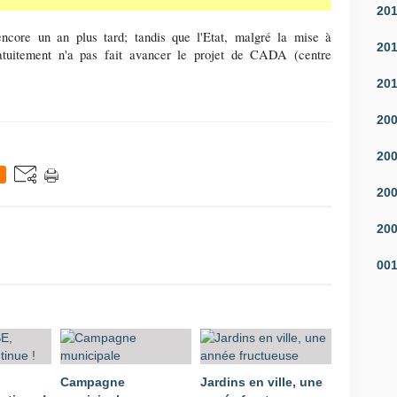
20
encore un an plus tard; tandis que l'Etat, malgré la mise à
20
gratuitement n'a pas fait avancer le projet de CADA (centre
20
20
20
20
20
00
Campagne
Jardins en ville, une