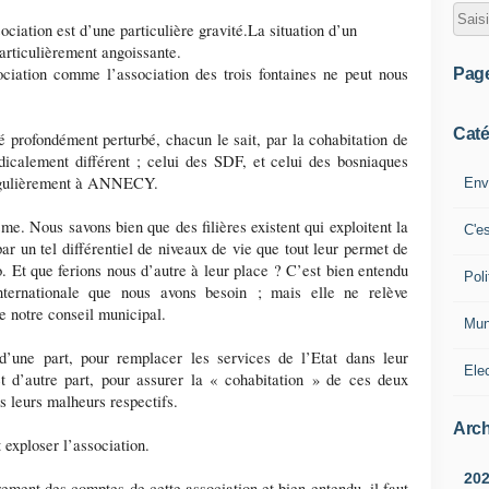
ociation est d’une particulière gravité.
La situation d’un
particulièrement angoissante.
ociation comme l’association des trois fontaines ne peut nous
Pag
Caté
 profondément perturbé, chacun le sait, par la cohabitation de
dicalement différent ; celui des SDF, et celui des bosniaques
ingulièrement à ANNECY.
Env
me. Nous savons bien que des filières existent qui exploitent la
C'e
ar un tel différentiel de niveaux de vie que tout leur permet de
 Et que ferions nous d’autre à leur place ? C’est bien entendu
Poli
internationale que nous avons besoin ; mais elle ne relève
 notre conseil municipal.
Mun
, d’une part, pour remplacer les services de l’Etat dans leur
Ele
et d’autre part, pour assurer la « cohabitation » de ces deux
s leurs malheurs respectifs.
Arch
 exploser l’association.
20
ment des comptes de cette association et bien entendu, il faut