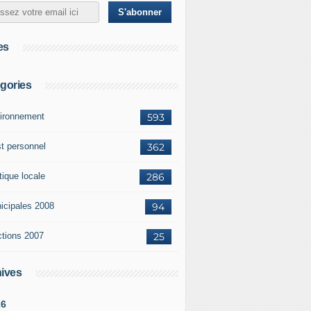
es
gories
ironnement
593
st personnel
362
tique locale
286
icipales 2008
94
ctions 2007
25
ives
26