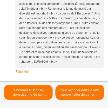
caisse des écoles et perception . Les ministères se recoupent
, via l' Intérieur .<br /> Remplacer le terme de mixité par
diversité est important .<br /> La devise de l' Europe est " Unis
dans la diversité " .<br /> Pas d' exclusion , ni des démunis , ni
des différents , ni des classes moyennes .<br /> Autre constat ,
c'est que chaque état membre de l' UE est exécutif des
décisions législatives , prises au niveau du parlement et de la
commission européenne .<br /> Le gouvernement français est
devenu , non pas exécutif de ces textes , mais exécutoires . Il
a tué dans l' oeuf , ce qui aurait dû être un espoir pour l' avenir
, le nôtre et celui de nos enfants .<br /> Il faut donc revoir les
fondements des instinstitutions , c'est à dire leurs bases , acier
, charbon , EURATOM .<br />
Répondre
< Bernard BOSSON
Pour avancer dans la lutte
démissionne de son
contre l'effet de serre, la
mandat de Maire
communauté
d'ANNECY
d'agglomération doit