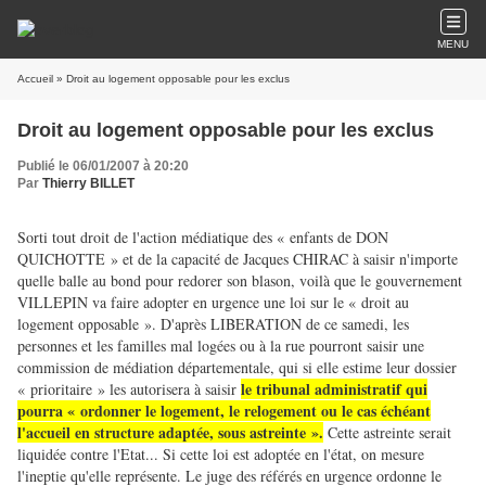
MENU
Accueil
» Droit au logement opposable pour les exclus
Droit au logement opposable pour les exclus
Publié le 06/01/2007 à 20:20
Par
Thierry BILLET
Sorti tout droit de l'action médiatique des « enfants de DON
QUICHOTTE » et de la capacité de Jacques CHIRAC à saisir n'importe
quelle balle au bond pour redorer son blason, voilà que le gouvernement
VILLEPIN va faire adopter en urgence une loi sur le « droit au
logement opposable ». D'après LIBERATION de ce samedi, les
personnes et les familles mal logées ou à la rue pourront saisir une
commission de médiation départementale, qui si elle estime leur dossier
le tribunal administratif
qui
« prioritaire » les autorisera à saisir
pourra « ordonner le logement, le relogement ou le cas échéant
l'accueil en structure adaptée, sous astreinte ».
Cette astreinte serait
liquidée contre l'Etat... Si cette loi est adoptée en l'état, on mesure
l'ineptie qu'elle représente. Le juge des référés en urgence ordonne le