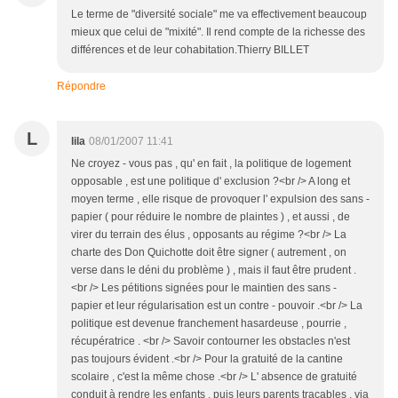
Le terme de "diversité sociale" me va effectivement beaucoup
mieux que celui de "mixité". Il rend compte de la richesse des
différences et de leur cohabitation.Thierry BILLET
Répondre
L
lila
08/01/2007 11:41
Ne croyez - vous pas , qu' en fait , la politique de logement
opposable , est une politique d' exclusion ?<br /> A long et
moyen terme , elle risque de provoquer l' expulsion des sans -
papier ( pour réduire le nombre de plaintes ) , et aussi , de
virer du terrain des élus , opposants au régime ?<br /> La
charte des Don Quichotte doit être signer ( autrement , on
verse dans le déni du problème ) , mais il faut être prudent .
<br /> Les pétitions signées pour le maintien des sans -
papier et leur régularisation est un contre - pouvoir .<br /> La
politique est devenue franchement hasardeuse , pourrie ,
récupératrice . <br /> Savoir contourner les obstacles n'est
pas toujours évident .<br /> Pour la gratuité de la cantine
scolaire , c'est la même chose .<br /> L' absence de gratuité
conduit à rendre les enfants , puis leurs parents traçables , via