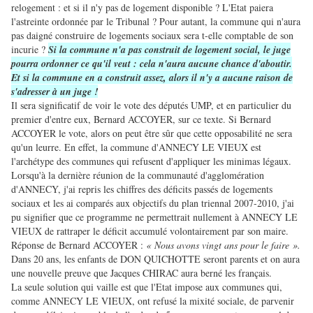
relogement : et si il n'y pas de logement disponible ? L'Etat paiera
l'astreinte ordonnée par le Tribunal ? Pour autant, la commune qui n'aura
pas daigné construire de logements sociaux sera t-elle comptable de son
incurie ?
Si la commune n'a pas construit de logement social, le juge
pourra ordonner ce qu'il veut : cela n'aura aucune chance d'aboutir.
Et si la commune en a construit assez, alors il n'y a aucune raison de
s'adresser à un juge !
Il sera significatif de voir le vote des députés UMP, et en particulier du
premier d'entre eux, Bernard ACCOYER, sur ce texte. Si Bernard
ACCOYER le vote, alors on peut être sûr que cette opposabilité ne sera
qu'un leurre. En effet, la commune d'ANNECY LE VIEUX est
l'archétype des communes qui refusent d'appliquer les minimas légaux.
Lorsqu'à la dernière réunion de la communauté d'agglomération
d'ANNECY, j'ai repris les chiffres des déficits passés de logements
sociaux et les ai comparés aux objectifs du plan triennal 2007-2010, j'ai
pu signifier que ce programme ne permettrait nullement à ANNECY LE
VIEUX de rattraper le déficit accumulé volontairement par son maire.
Réponse de Bernard ACCOYER :
« Nous avons vingt ans pour le faire ».
Dans 20 ans, les enfants de DON QUICHOTTE seront parents et on aura
une nouvelle preuve que Jacques CHIRAC aura berné les français.
La seule solution qui vaille est que l'Etat impose aux communes qui,
comme ANNECY LE VIEUX, ont refusé la mixité sociale, de parvenir