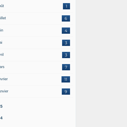
oût
1
illet
6
in
4
ai
3
ril
3
ars
7
vrier
11
nvier
9
25
24