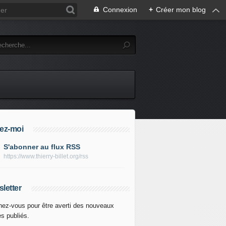
Connexion
+
Créer mon blog
ez-moi
S'abonner au flux RSS
https://www.thierry-billet.org/rss
letter
ez-vous pour être averti des nouveaux
es publiés.