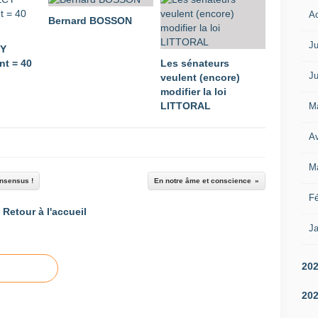
A
Bernard BOSSON
Ju
CY
t = 40
Les sénateurs
Ju
veulent (encore)
modifier la loi
LITTORAL
M
Av
M
onsensus !
En notre âme et conscience
Fé
Retour à l'accueil
Ja
20
20