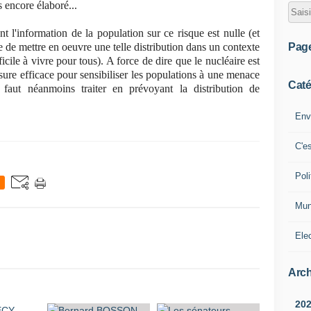
s encore élaboré...
nt l'information de la population sur ce risque est nulle (et
Pag
e de mettre en oeuvre une telle distribution dans un contexte
icile à vivre pour tous). A force de dire que le nucléaire est
ure efficace pour sensibiliser les populations à une menace
Caté
l faut néanmoins traiter en prévoyant la distribution de
Env
C'e
Poli
Mun
Ele
Arch
20