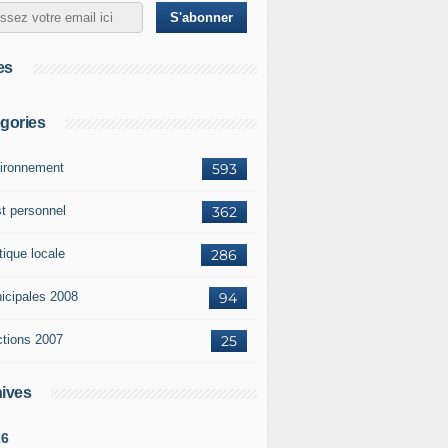
es
gories
ironnement
593
st personnel
362
tique locale
286
icipales 2008
94
ctions 2007
25
ives
26