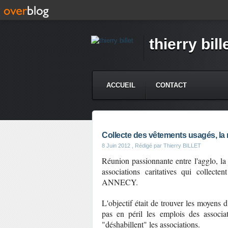
thierry bill
ACCUEIL
CONTACT
Collecte des vêtements usagés, l
8 Juin 2012
, Rédigé par Thierry BILLET
Réunion passionnante entre l'agglo, la 
associations caritatives qui collect
ANNECY.
L'objectif était de trouver les moyens 
pas en péril les emplois des associat
"déshabillent" les associations.