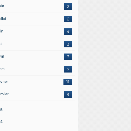
oût
2
illet
6
in
4
ai
3
ril
3
ars
7
vrier
11
nvier
9
25
24