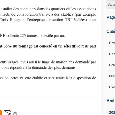
nstaller des containers dans les quartiers où les associations
ntacts de collaboration transversales établies (par exemple
Pag
 Croix Rouge et l'entreprise d'insertion TRI Vallées) pour
Caté
llecte 225 tonnes de textile par an.
Env
t 35% du tonnage est collecté en tri sélectif
; le reste part
C'e
ents usagés, mais aussi le linge de maison très demandé par
Poli
vent pas répondre à la demande des plus démunis.
Mun
s collectes va être établie et sera tenue à la disposition de
Ele
Arch
20