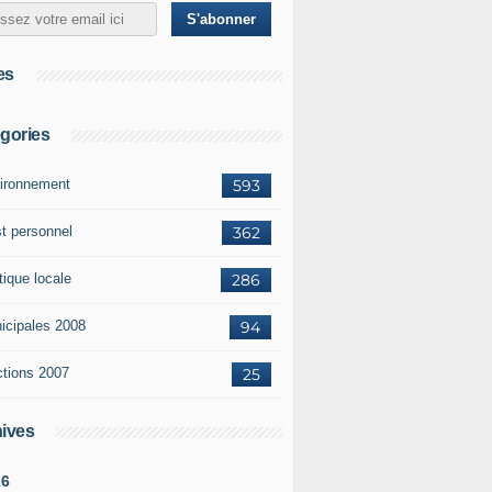
es
gories
ironnement
593
st personnel
362
tique locale
286
icipales 2008
94
ctions 2007
25
ives
26