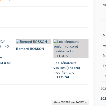
A
Ju
Ju
M
Av
Bernard BOSSON
M
CY
t = 40
Les sénateurs
Fé
veulent (encore)
modifier la loi
Ja
LITTORAL
20
20
Mieux VIOTTO que TARDY