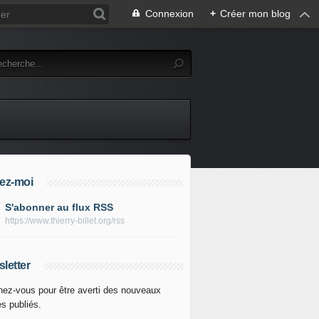
Connexion
+
Créer mon blog
ez-moi
S'abonner au flux RSS
https://www.thierry-billet.org/rss
letter
ez-vous pour être averti des nouveaux
es publiés.