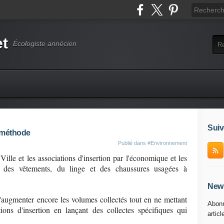
et
Écologiste annécien
Suiv
a méthode
Publié dans
#Environnement
Ville et les associations d'insertion par l'économique et les
ent des vêtements, du linge et des chaussures usagées à
News
d'augmenter encore les volumes collectés tout en ne mettant
Abonn
ions d'insertion en lançant des collectes spécifiques qui
articl