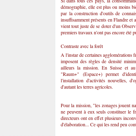
Si dans tous ces pays, la consommatio
démographie, elle est plus ou moins b
par la construction d'outils de conna
insuffisamment présents en Flandre et a
vient tout juste de se doter d'un Obser
premiers travaux n'ont pas encore été p
Contraste avec la forêt
A l'instar de certaines agglomérations 
imposent des règles de densité minima
ailleurs la mission. En Suisse et 
"Raum+" (Espace+) permet d'identi
l'installation d'activités nouvelles,
d'autant les terres agricoles.
Pour la mission, "les zonages jouent na
ne peuvent à eux seuls constituer le 
directeurs ont en effet plusieurs incon
d'élaboration... Ce qui les rend peu con