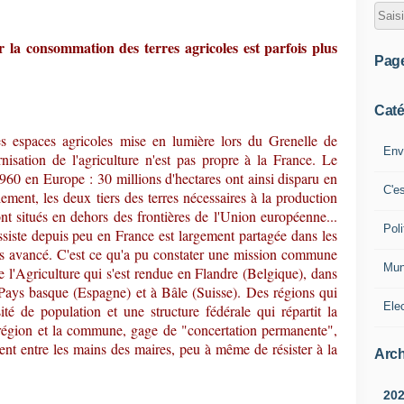
la consommation des terres agricoles est parfois plus
Pag
Caté
s espaces agricoles mise en lumière lors du Grenelle de
Env
nisation de l'agriculture n'est pas propre à la France. Le
60 en Europe : 30 millions d'hectares ont ainsi disparu en
C'e
ment, les deux tiers des terres nécessaires à la production
 situés en dehors des frontières de l'Union européenne...
Poli
ssiste depuis peu en France est largement partagée dans les
lus avancé. C'est ce qu'a pu constater une mission commune
Mun
 l'Agriculture qui s'est rendue en Flandre (Belgique), dans
ays basque (Espagne) et à Bâle (Suisse). Des régions qui
Ele
é de population et une structure fédérale qui répartit la
 région et la commune, gage de "concertation permanente",
ment entre les mains des maires, peu à même de résister à la
Arch
20