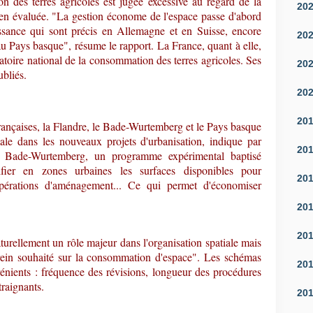
n des terres agricoles est jugée excessive au regard de la
20
ien évaluée. "La gestion économe de l'espace passe d'abord
issance qui sont précis en Allemagne et en Suisse, encore
20
u Pays basque", résume le rapport. La France, quant à elle,
vatoire national de la consommation des terres agricoles. Ses
20
ubliés.
20
20
françaises, la Flandre, le Bade-Wurtemberg et le Pays basque
le dans les nouveaux projets d'urbanisation, indique par
20
au Bade-Wurtemberg, un programme expérimental baptisé
fier en zones urbaines les surfaces disponibles pour
20
 d'opérations d'aménagement... Ce qui permet d'économiser
20
20
turellement un rôle majeur dans l'organisation spatiale mais
frein souhaité sur la consommation d'espace". Les schémas
20
vénients : fréquence des révisions, longueur des procédures
traignants.
20