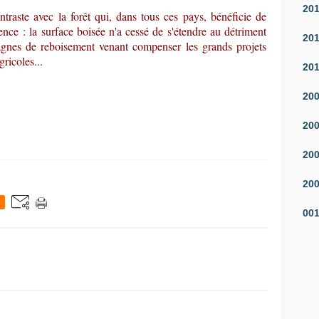
20
traste avec la forêt qui, dans tous ces pays, bénéficie de
nce : la surface boisée n'a cessé de s'étendre au détriment
20
nes de reboisement venant compenser les grands projets
ricoles...
20
20
20
20
20
00