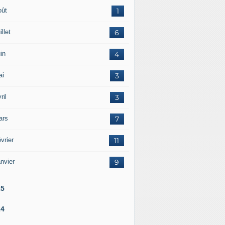
oût
1
illet
6
in
4
ai
3
ril
3
ars
7
vrier
11
nvier
9
25
24