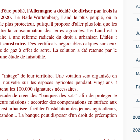
A
l'Allemagne a décidé de diviser par trois la
 d'être publié,
 2020.
Le Bade-Wurtemberg, Land le plus peuplé, où la
Ju
 le plus protecteur, puisqu'il propose d'aller plus loin que les
atre la consommation des terres agricoles. Le Land est à
Ju
L'idée :
uire à une réforme radicale du droit à urbaniser.
à construire.
Des certificats négociables calqués sur ceux
M
s de gaz à effet de serre. La solution a été retenue par le
e étude de faisabilité.
Av
M
u "mitage" de leur territoire. Une votation sera organisée en
n nouvelle sur les espaces agricoles pendant vingt ans !
Fé
obtenu les 100.000 signatures nécessaires.
cidé de créer des "banques des sols" afin de protéger le
Ja
ieurs missions : accorder des compensations en surface aux
est urbanisée, faciliter l'installation des jeunes agriculteurs,
abandon... La banque peut disposer d'un droit de préemption
20
20