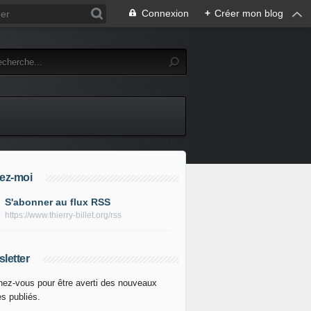
Connexion
+
Créer mon blog
ez-moi
S'abonner au flux RSS
https://www.thierry-billet.org/rss
letter
ez-vous pour être averti des nouveaux
es publiés.