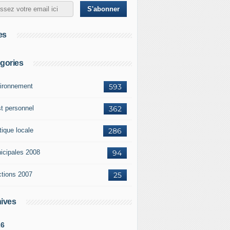
es
gories
ironnement
593
st personnel
362
tique locale
286
icipales 2008
94
ctions 2007
25
ives
26