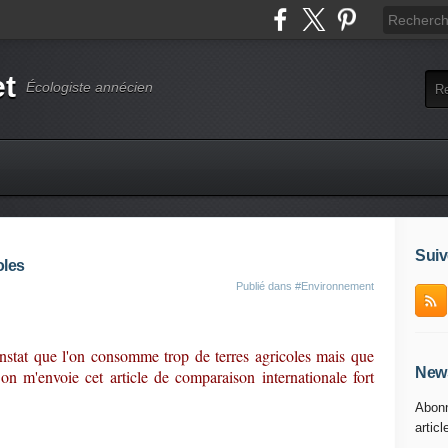
et
Écologiste annécien
Suiv
oles
Publié dans
#Environnement
nstat que l'on consomme trop de terres agricoles mais que
News
on m'envoie cet article de comparaison internationale fort
Abonn
articl