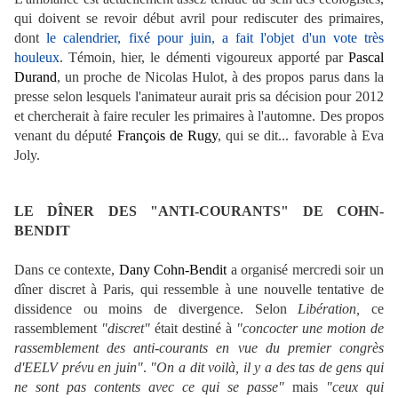
qui doivent se revoir début avril pour rediscuter des primaires,
dont
le calendrier, fixé pour juin, a fait l'objet d'un vote très
houleux
. Témoin, hier, le démenti vigoureux apporté par
Pascal
Durand
, un proche de Nicolas Hulot, à des propos parus dans la
presse selon lesquels l'animateur aurait pris sa décision pour 2012
et chercherait à faire reculer les primaires à l'automne. Des propos
venant du député
François de Rugy
, qui se dit... favorable à Eva
Joly.
LE DÎNER DES "ANTI-COURANTS" DE COHN-
BENDIT
Dans ce contexte,
Dany Cohn-Bendit
a organisé mercredi soir un
dîner discret à Paris, qui ressemble à une nouvelle tentative de
dissidence ou moins de divergence. Selon
Libération,
ce
rassemblement
"discret"
était destiné à
"concocter une motion de
rassemblement des anti-courants en vue du premier congrès
d'EELV prévu en juin"
.
"On a dit voilà, il y a des tas de gens qui
ne sont pas contents avec ce qui se passe"
mais
"ceux qui