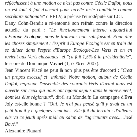
réfléchissent à une motion ce n'est pas contre Cécile Duflot, nous
on est tout à fait d'accord pour qu'elle reste candidate comme
secrétaire nationale"
d'EELV, a précise l'eurodéputé sur LCI.
Dany Cohn-Bendit a ré-entonné son refrain contre la direction
actuelle du parti :
"Le fonctionnement interne aujourd'hui
d'
Europe Ecologie
, nous le trouvons non satisfaisant. Pour dire
les choses simplement : l'esprit d'Europe Ecologie est en train de
se diluer dans l'esprit d'Europe Ecologie-Les Verts et on en
revient aux Verts classiques"
et
"ça fait 1,5% à la présidentielle"
,
le score de
Dominique Voynet
(1,57 % en 2007).
Jean-Vincent Placé ne peut là non plus pas être d'accord :
"C'est
un propos excessif et infondé. Notre motion, autour de Cécile
Duflot, regroupe l'ensemble des courants Verts d'avant mais est
ouverte sur ceux qui nous ont rejoint depuis dans le mouvement,
dont les élus régionaux"
, dit-il au Monde.fr. La campagne d'
Eva
Joly
est-elle bonne ?
"Oui. Je n'ai pas pensé qu'il y avait eu un
petit trou il y a quelques semaines. Elle fait du terrain : d'ailleurs
elle va ce jeudi après-midi au salon de l'agriculture avec... José
Bové."
Alexandre Piquard