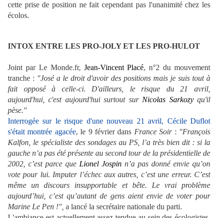
cette prise de position ne fait cependant pas l'unanimité chez les
écolos.
INTOX ENTRE LES PRO-JOLY ET LES PRO-HULOT
Joint par Le Monde.fr,
Jean-Vincent Placé
, n°2 du mouvement
tranche :
"José a le droit d'avoir des positions mais je suis tout à
fait opposé à celle-ci. D'ailleurs, le risque du 21 avril,
aujourd'hui, c'est aujourd'hui surtout sur
Nicolas Sarkozy
qu'il
pèse."
Interrogée sur le risque d'une nouveau 21 avril, Cécile Duflot
s'était montrée agacée
, le 9 février dans
France Soir
:
"François
Kalfon, le spécialiste des sondages au PS, l’a très bien dit : si la
gauche n’a pas été présente au second tour de la présidentielle de
2002, c’est parce que
Lionel Jospin
n’a pas donné envie qu’on
vote pour lui. Imputer l’échec aux autres, c’est une erreur. C’est
même un discours insupportable et bête. Le vrai problème
aujourd’hui, c’est qu’autant de gens aient envie de voter pour
Marine Le Pen !",
a lancé la secrétaire nationale du parti.
L'ambiance est actuellement assez tendue au sein des écologistes,