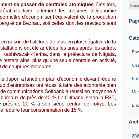
iment se passer de centrales atomiques.
Dès lors,
ral d'activer fortement les mesures d'économie
permettre d'économiser l'équivalent de la production
Pag
erg et de Beznau, soit celles dont les réacteurs sont
Caté
n raison de l'attitude de plus en plus négative de la
stallations ont été arrêtées les unes après les autres.
Env
e Kashiwazaki-Kariha, dans la préfecture de Niigata,
 restera ainsi plus qu'une seule centrale en activité,
C'e
ait de coupures majeures.
Poli
 le Japon a lancé un plan d'économie devant réduire
 d'entreprises ont réussi à faire des économie bien
e de communications Softbank a réussi en moyenne à
Mun
bureaux de près de 40 % La Citibank, selon la FSE,
 près de 20 % à son siège central de Tokyo. Les
Ele
e réduire leur consommation de 15 %.
Arch
20