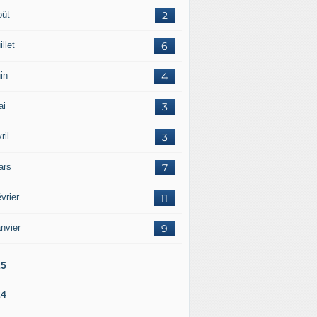
oût
2
illet
6
in
4
ai
3
ril
3
ars
7
vrier
11
nvier
9
25
24