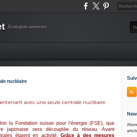
et
Écologiste annécien
Suiv
le nucléaire
intenant avec une seule centrale nucléaire
News
lon la Fondation suisse pour l'énergie (FSE), que
Abonn
éaire japonaise sera découplée du réseau. Avant
articl
rales étaient en activité.
Grâce à des mesures