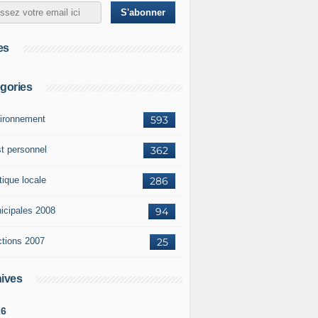
es
gories
ironnement
593
st personnel
362
tique locale
286
icipales 2008
94
ctions 2007
25
ives
26