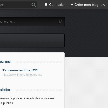
Connexion
+
Créer mon blog
ez-moi
S'abonner au flux RSS
https://www.thierry-billet.org/rss
letter
ez-vous pour être averti des nouveaux
es publiés.