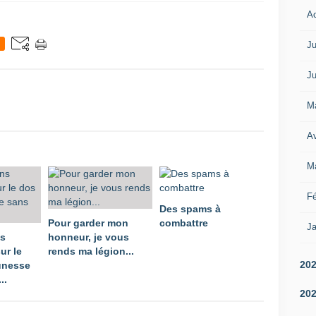
A
Ju
Ju
M
Av
M
Fé
Des spams à
Pour garder mon
combattre
Ja
ns
honneur, je vous
ur le
rends ma légion...
20
unesse
..
20