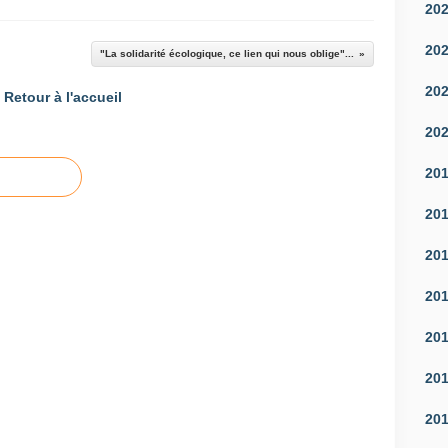
20
20
"La solidarité écologique, ce lien qui nous oblige"...
20
Retour à l'accueil
20
20
20
20
20
20
20
20