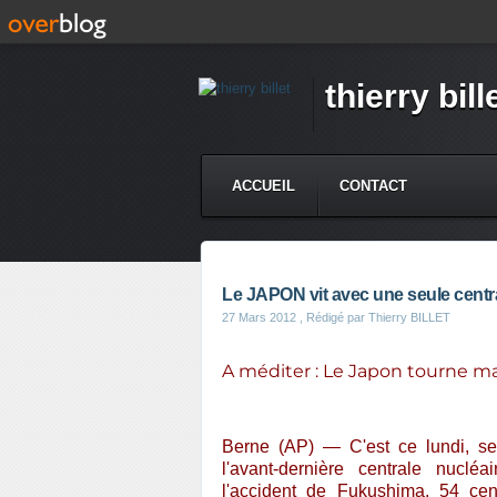
thierry bill
ACCUEIL
CONTACT
Le JAPON vit avec une seule centra
27 Mars 2012
, Rédigé par Thierry BILLET
A méditer : Le Japon tourne ma
Berne (AP) — C'est ce lundi, se
l'avant-dernière centrale nucl
l'accident de Fukushima, 54 cent