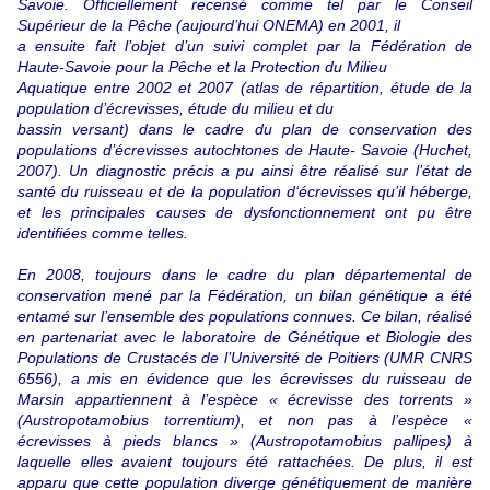
Savoie. Officiellement recensé comme tel par le Conseil
Supérieur de la Pêche (aujourd’hui ONEMA) en 2001, il
a ensuite fait l’objet d’un suivi complet par la Fédération de
Haute-Savoie pour la Pêche et la Protection du Milieu
Aquatique entre 2002 et 2007 (atlas de répartition, étude de la
population d’écrevisses, étude du milieu et du
bassin versant) dans le cadre du plan de conservation des
populations d’écrevisses autochtones de Haute- Savoie (Huchet,
2007). Un diagnostic précis a pu ainsi être réalisé sur l’état de
santé du ruisseau et de la population d‘écrevisses qu’il héberge,
et les principales causes de dysfonctionnement ont pu être
identifiées comme telles.
En 2008, toujours dans le cadre du plan départemental de
conservation mené par la Fédération, un bilan génétique a été
entamé sur l’ensemble des populations connues. Ce bilan, réalisé
en partenariat avec le laboratoire de Génétique et Biologie des
Populations de Crustacés de l’Université de Poitiers (UMR CNRS
6556), a mis en évidence que les écrevisses du ruisseau de
Marsin appartiennent à l’espèce « écrevisse des torrents »
(Austropotamobius torrentium), et non pas à l’espèce «
écrevisses à pieds blancs » (Austropotamobius pallipes) à
laquelle elles avaient toujours été rattachées. De plus, il est
apparu que cette population diverge génétiquement de manière