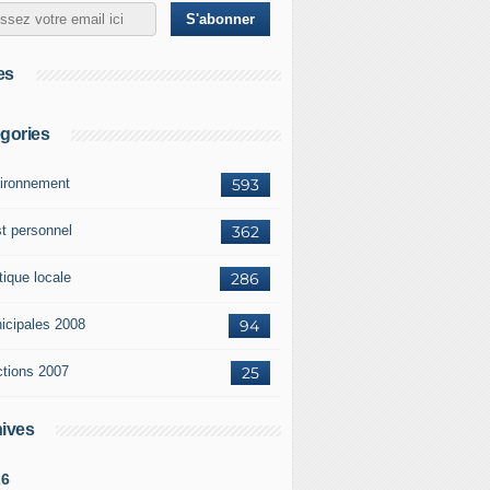
es
gories
ironnement
593
st personnel
362
tique locale
286
icipales 2008
94
ctions 2007
25
ives
26