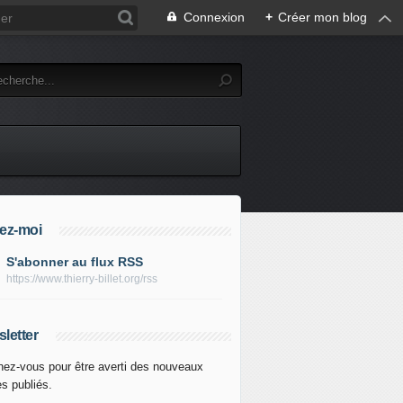
Connexion
+
Créer mon blog
ez-moi
S'abonner au flux RSS
https://www.thierry-billet.org/rss
letter
ez-vous pour être averti des nouveaux
es publiés.