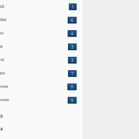
oût
1
illet
6
in
4
ai
3
ril
3
ars
7
vrier
11
nvier
9
25
24