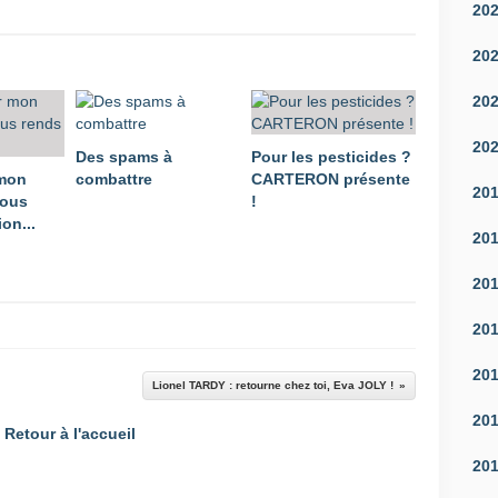
20
20
20
20
Des spams à
Pour les pesticides ?
 mon
combattre
CARTERON présente
20
vous
!
on...
20
20
20
20
Lionel TARDY : retourne chez toi, Eva JOLY !
20
Retour à l'accueil
20