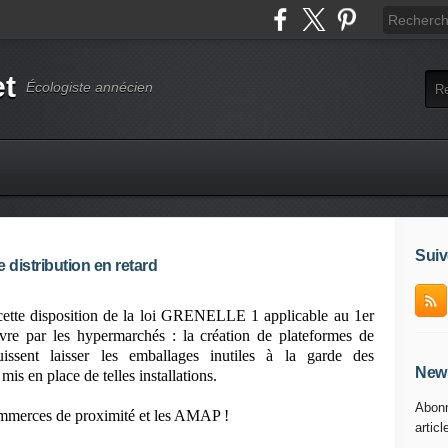
et
Écologiste annécien
Suiv
 distribution en retard
cette disposition de la loi GRENELLE 1 applicable au 1er
vre par les hypermarchés : la création de plateformes de
ssent laisser les emballages inutiles à la garde des
News
s en place de telles installations.
Abonn
commerces de proximité et les AMAP !
articl