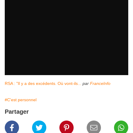
RSA : "Il y a des excédents. Où vont-ils...
par
FranceInfo
#C'est personnel
Partager