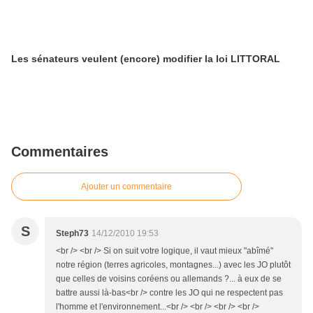
Les sénateurs veulent (encore) modifier la loi LITTORAL
Commentaires
Ajouter un commentaire
S
Steph73
14/12/2010 19:53
<br /> <br /> Si on suit votre logique, il vaut mieux "abîmé"
notre région (terres agricoles, montagnes...) avec les JO plutôt
que celles de voisins coréens ou allemands ?... à eux de se
battre aussi là-bas<br /> contre les JO qui ne respectent pas
l'homme et l'environnement...<br /> <br /> <br /> <br />