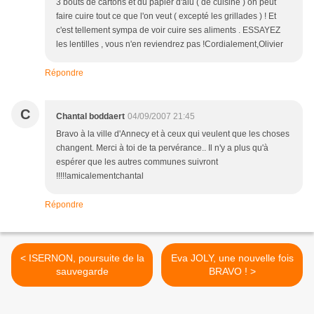
3 bouts de cartons et du papier d'alu ( de cuisine ) on peut
faire cuire tout ce que l'on veut ( excepté les grillades ) ! Et
c'est tellement sympa de voir cuire ses aliments . ESSAYEZ
les lentilles , vous n'en reviendrez pas !Cordialement,Olivier
Répondre
C
Chantal boddaert
04/09/2007 21:45
Bravo à la ville d'Annecy et à ceux qui veulent que les choses
changent. Merci à toi de ta pervérance.. Il n'y a plus qu'à
espérer que les autres communes suivront
!!!!!amicalementchantal
Répondre
< ISERNON, poursuite de la
Eva JOLY, une nouvelle fois
sauvegarde
BRAVO ! >