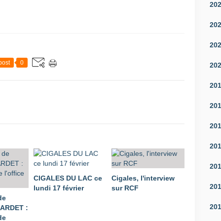
20
20
20
post
0
20
20
20
20
20
20
CIGALES DU LAC ce
Cigales, l'interview
20
lundi 17 février
sur RCF
de
20
LARDET :
de