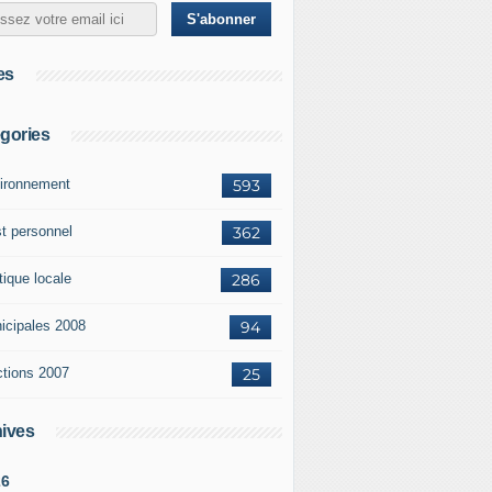
es
gories
ironnement
593
st personnel
362
tique locale
286
icipales 2008
94
ctions 2007
25
ives
26