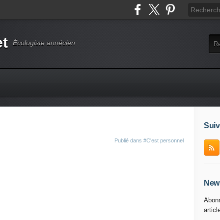
et
Écologiste annécien
Suiv
Publié dans
#C'est personnel
News
Abonn
articl