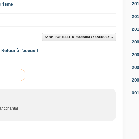
20
ourisme
20
20
Serge PORTELLI, le magistrat et SARKOZY
20
Retour à l'accueil
20
20
20
00
sant.chantal