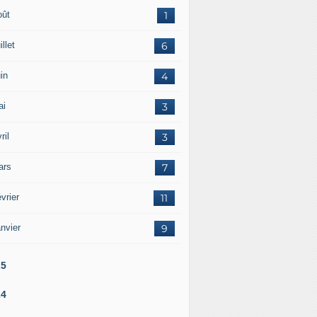
oût
1
illet
6
in
4
ai
3
ril
3
ars
7
vrier
11
nvier
9
25
24