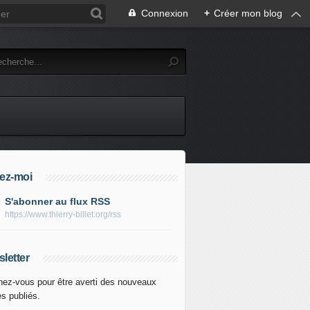
Connexion
+
Créer mon blog
ez-moi
S'abonner au flux RSS
https://www.thierry-billet.org/rss
letter
ez-vous pour être averti des nouveaux
es publiés.