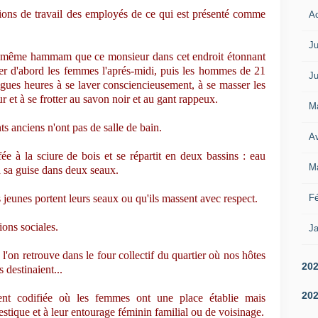
ions de travail des employés de ce qui est présenté comme
A
Ju
s le même hammam que ce monsieur dans cet endroit étonnant
ver d'abord les femmes l'aprés-midi, puis les hommes de 21
Ju
ongues heures à se laver consciencieusement, à se masser les
r et à se frotter au savon noir et au gant rappeux.
M
s anciens n'ont pas de salle de bain.
Av
ée à la sciure de bois et se répartit en deux bassins : eau
M
à sa guise dans deux seaux.
Fé
jeunes portent leurs seaux ou qu'ils massent avec respect.
ions sociales.
Ja
 l'on retrouve dans le four collectif du quartier où nos hôtes
20
s destinaient...
20
ent codifiée où les femmes ont une place établie mais
stique et à leur entourage féminin familial ou de voisinage.