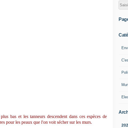
Pag
Caté
Env
C'e
Poli
Mun
Ele
Arch
 plus bas et les tanneurs descendent dans ces espèces de
es pour les peaux que l'on voit sécher sur les murs.
20