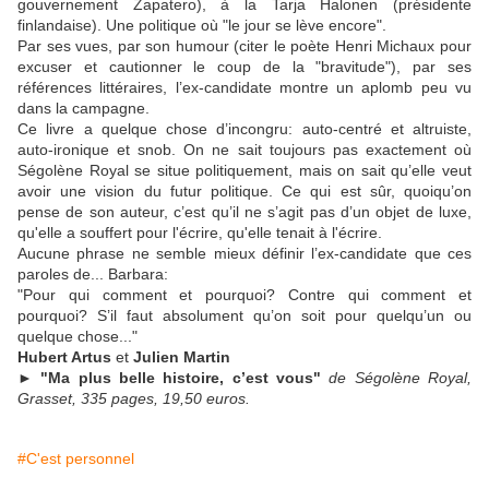
gouvernement Zapatero), à la Tarja Halonen (présidente
finlandaise). Une politique où "le jour se lève encore".
Par ses vues, par son humour (citer le poète Henri Michaux pour
excuser et cautionner le coup de la "bravitude"), par ses
références littéraires, l’ex-candidate montre un aplomb peu vu
dans la campagne.
Ce livre a quelque chose d’incongru: auto-centré et altruiste,
auto-ironique et snob. On ne sait toujours pas exactement où
Ségolène Royal se situe politiquement, mais on sait qu’elle veut
avoir une vision du futur politique. Ce qui est sûr, quoiqu’on
pense de son auteur, c’est qu’il ne s’agit pas d’un objet de luxe,
qu'elle a souffert pour l'écrire, qu'elle tenait à l'écrire.
Aucune phrase ne semble mieux définir l’ex-candidate que ces
paroles de... Barbara:
"Pour qui comment et pourquoi? Contre qui comment et
pourquoi? S’il faut absolument qu’on soit pour quelqu’un ou
quelque chose..."
Hubert Artus
et
Julien Martin
►
"Ma plus belle histoire, c’est vous"
de Ségolène Royal,
Grasset, 335 pages, 19,50 euros.
#C'est personnel