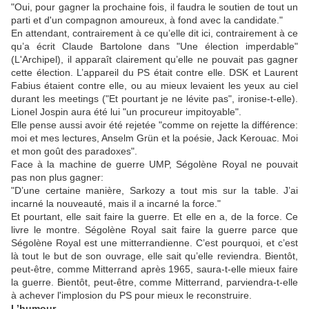
"Oui, pour gagner la prochaine fois, il faudra le soutien de tout un
parti et d'un compagnon amoureux, à fond avec la candidate."
En attendant, contrairement à ce qu’elle dit ici, contrairement à ce
qu’a écrit Claude Bartolone dans "Une élection imperdable"
(L'Archipel), il apparaît clairement qu’elle ne pouvait pas gagner
cette élection. L’appareil du PS était contre elle. DSK et Laurent
Fabius étaient contre elle, ou au mieux levaient les yeux au ciel
durant les meetings ("Et pourtant je ne lévite pas", ironise-t-elle).
Lionel Jospin aura été lui "un procureur impitoyable".
Elle pense aussi avoir été rejetée "comme on rejette la différence:
moi et mes lectures, Anselm Grün et la poésie, Jack Kerouac. Moi
et mon goût des paradoxes".
Face à la machine de guerre UMP, Ségolène Royal ne pouvait
pas non plus gagner:
"D’une certaine manière, Sarkozy a tout mis sur la table. J’ai
incarné la nouveauté, mais il a incarné la force."
Et pourtant, elle sait faire la guerre. Et elle en a, de la force. Ce
livre le montre. Ségolène Royal sait faire la guerre parce que
Ségolène Royal est une mitterrandienne. C’est pourquoi, et c’est
là tout le but de son ouvrage, elle sait qu’elle reviendra. Bientôt,
peut-être, comme Mitterrand après 1965, saura-t-elle mieux faire
la guerre. Bientôt, peut-être, comme Mitterrand, parviendra-t-elle
à achever l'implosion du PS pour mieux le reconstruire.
L’humour