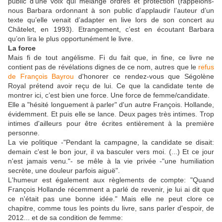
public d'une voix qui mélange ordres et protection (rappelons-
nous Barbara ordonnant à son public d’applaudir l’auteur d’un
texte qu’elle venait d’adapter en live lors de son concert au
Châtelet, en 1993). Etrangement, c’est en écoutant Barbara
qu’on lira le plus opportunément le livre.
La force
Mais fi de tout angélisme. Fi du fait que, in fine, ce livre ne
contient pas de révélations dignes de ce nom, autres que le
refus
de François Bayrou
d'honorer ce rendez-vous que Ségolène
Royal prétend avoir reçu de lui. Ce que la candidate tente de
montrer ici, c’est bien une force. Une force de femme/candidate.
Elle a "hésité longuement à parler" d'un autre François. Hollande,
évidemment. Et puis elle se lance. Deux pages très intimes. Trop
intimes d'ailleurs pour être écrites entièrement à la première
personne.
La vie politique -"Pendant la campagne, la candidate se disait:
demain c'est le bon jour, il va basculer vers moi. (...) Et ce jour
n'est jamais venu."- se mêle à la vie privée -"une humiliation
secrète, une douleur parfois aiguë".
L'humeur est également aux règlements de compte: "Quand
François Hollande récemment a parlé de revenir, je lui ai dit que
ce n'était pas une bonne idée." Mais elle ne peut clore ce
chapitre, comme tous les points du livre, sans parler d'espoir, de
2012... et de sa condition de femme: