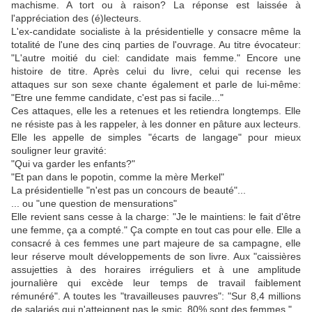
machisme. A tort ou à raison? La réponse est laissée à
l'appréciation des (é)lecteurs.
L'ex-candidate socialiste à la présidentielle y consacre même la
totalité de l'une des cinq parties de l'ouvrage. Au titre évocateur:
"L'autre moitié du ciel: candidate mais femme." Encore une
histoire de titre. Après celui du livre, celui qui recense les
attaques sur son sexe chante également et parle de lui-même:
"Etre une femme candidate, c'est pas si facile..."
Ces attaques, elle les a retenues et les retiendra longtemps. Elle
ne résiste pas à les rappeler, à les donner en pâture aux lecteurs.
Elle les appelle de simples "écarts de langage" pour mieux
souligner leur gravité:
"Qui va garder les enfants?"
"Et pan dans le popotin, comme la mère Merkel"
La présidentielle "n'est pas un concours de beauté"...
... ou "une question de mensurations"
Elle revient sans cesse à la charge: "Je le maintiens: le fait d'être
une femme, ça a compté." Ça compte en tout cas pour elle. Elle a
consacré à ces femmes une part majeure de sa campagne, elle
leur réserve moult développements de son livre. Aux "caissières
assujetties à des horaires irréguliers et à une amplitude
journalière qui excède leur temps de travail faiblement
rémunéré". A toutes les "travailleuses pauvres": "Sur 8,4 millions
de salariés qui n'atteignent pas le smic, 80% sont des femmes."