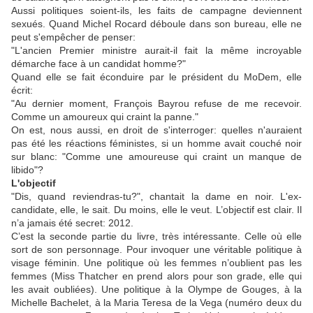
Aussi politiques soient-ils, les faits de campagne deviennent
sexués. Quand Michel Rocard déboule dans son bureau, elle ne
peut s'empêcher de penser:
"L'ancien Premier ministre aurait-il fait la même incroyable
démarche face à un candidat homme?"
Quand elle se fait éconduire par le président du MoDem, elle
écrit:
"Au dernier moment, François Bayrou refuse de me recevoir.
Comme un amoureux qui craint la panne."
On est, nous aussi, en droit de s'interroger: quelles n'auraient
pas été les réactions féministes, si un homme avait couché noir
sur blanc: "Comme une amoureuse qui craint un manque de
libido"?
L'objectif
"Dis, quand reviendras-tu?", chantait la dame en noir. L'ex-
candidate, elle, le sait. Du moins, elle le veut. L’objectif est clair. Il
n’a jamais été secret: 2012.
C’est la seconde partie du livre, très intéressante. Celle où elle
sort de son personnage. Pour invoquer une véritable politique à
visage féminin. Une politique où les femmes n’oublient pas les
femmes (Miss Thatcher en prend alors pour son grade, elle qui
les avait oubliées). Une politique à la Olympe de Gouges, à la
Michelle Bachelet, à la Maria Teresa de la Vega (numéro deux du