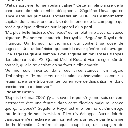
"J’étais sorcière, tu me voulais câline." Cette simple phrase de la
chanteuse défunte semble désigner la Ségolène Royal qui se
lance dans les primaires socialistes en 2006. Pas d’information
capitale donc, mais une analyse de l’intérieur de la campagne qui
recèle quelque indication sur l’appareil d’un parti.
"Ma plus belle histoire, c’est vous" est un plat livré avec sa sauce
piquante. Evénement inattendu, incroyable: Ségolène Royal a de
l’humour. Un humour pincé, mais qui contient sa dose de
sagesse. Une autodérision qui semble avoir généré cet ouvrage.
Une sagesse qu’elle semble avoir acquise en déviant les frappes
des éléphants du PS. Quand Michel Rocard vient exiger, sûr de
son fait, qu’elle se désiste en sa faveur, elle amortit:
"Je me suis inventé, dans ces circonstances, un regard
d’ethnologue. Je me mets en situation d’observation, comme si
j’étais face à une tribu étrange, ou en voie de disparition, et donc
passionnante à observer."
L'identification
"Depuis le 6 mai 2007, j'y ai souvent repensé, je me suis souvent
interrogée: être une femme dans cette élection majeure, est-ce
que ça a pesé?" Ségolène Royal est une femme et s'interroge
tout le long de son livre-bilan. Rien n'y échappe. Aucun fait de
campagne n'est éclairé à un moment ou à un autre par le prisme
de la féminité. Derrière chaque coup bas, un soupçon de