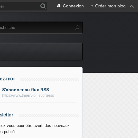
Connexion
+
Créer mon blog
ez-moi
S'abonner au flux RSS
https://www.thierry-billet.org/rss
letter
ez-vous pour être averti des nouveaux
es publiés.