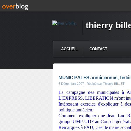
thierry bill
ACCUEIL
CONTACT
MUNICIPALES annéciennes, l'intér
6 Décembre 2007
, Rédigé par Thierry BILLET
La campagne des municipales à A
L'EXPRESS, LIBERATION m'ont interro
Intéressant exercice d'expliquer à de
politique annécien.
Comment expliquer que Jean Luc 
groupe UMP-UDF au Conseil général ave
Remarquez à PAU, c'est le maire sociali