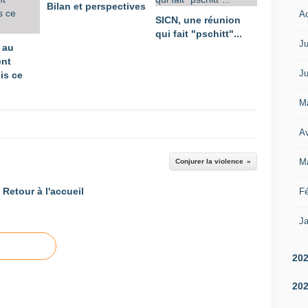
Bilan et perspectives
A
SICN, une réunion
qui fait "pschitt"...
Ju
 au
nt
Ju
is ce
M
Av
M
Conjurer la violence
Retour à l'accueil
Fé
Ja
20
20