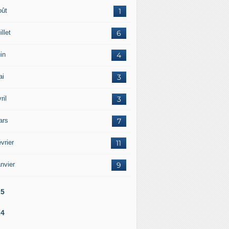
oût
1
illet
6
in
4
ai
3
ril
3
ars
7
vrier
11
nvier
9
25
24