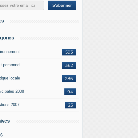
es
gories
ironnement
593
st personnel
362
tique locale
286
icipales 2008
94
ctions 2007
25
ives
26