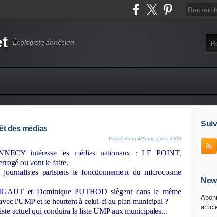
et
Écologiste annécien
Suiv
êt des médias
Publié dans
#Municipales 2008
NNECY intéresse les médias nationaux : LE POINT,
gé ou vont le faire.
s journalistes parisiens le fonctionnement du microcosme
News
RIGAUT et Dominique PUTHOD siègent dans le même
Abonn
c l'UMP et se heurtent à celui-ci au plan municipal ?
articl
ste actuel qui conduira la liste UMP aux municipales...