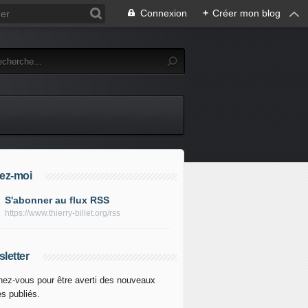
Connexion
+
Créer mon blog
ez-moi
S'abonner au flux RSS
https://www.thierry-billet.org/rss
letter
ez-vous pour être averti des nouveaux
es publiés.