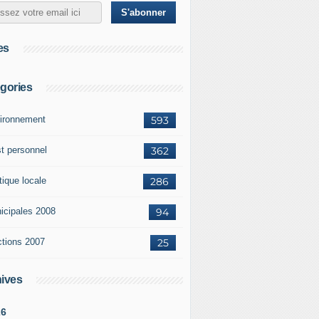
es
gories
ironnement
593
st personnel
362
tique locale
286
icipales 2008
94
ctions 2007
25
ives
26