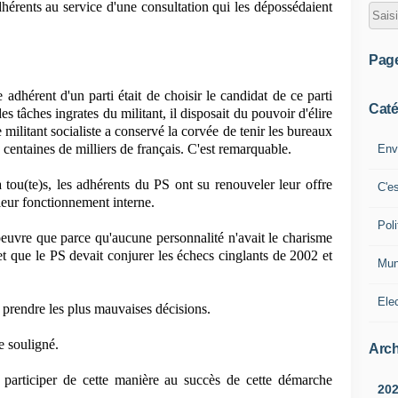
adhérents au service d'une consultation qui les dépossédaient
Pag
e adhérent d'un parti était de choisir le candidat de ce parti
Caté
es tâches ingrates du militant, il disposait du pouvoir d'élire
 militant socialiste a conservé la corvée de tenir les bureaux
s centaines de milliers de français. C'est remarquable.
Env
 tou(te)s, les adhérents du PS ont su renouveler leur offre
C'e
leur fonctionnement interne.
Poli
oeuvre que parce qu'aucune personnalité n'avait le charisme
 et que le PS devait conjurer les échecs cinglants de 2002 et
Mun
Ele
t prendre les plus mauvaises décisions.
re souligné.
Arch
 participer de cette manière au succès de cette démarche
20