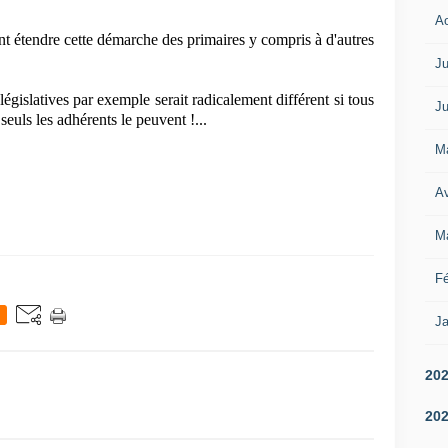
A
vont étendre cette démarche des primaires y compris à d'autres
Ju
gislatives par exemple serait radicalement différent si tous
Ju
seuls les adhérents le peuvent !...
M
Av
M
Fé
Ja
20
20