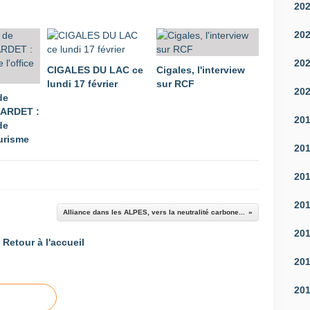
20
20
20
CIGALES DU LAC ce
Cigales, l'interview
lundi 17 février
sur RCF
20
de
LARDET :
20
de
ourisme
20
20
20
Alliance dans les ALPES, vers la neutralité carbone...
20
Retour à l'accueil
20
20