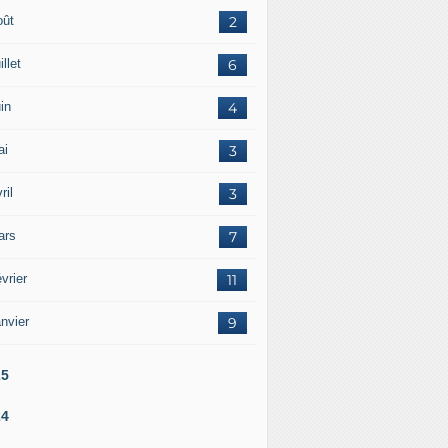
oût
2
illet
6
in
4
ai
3
ril
3
ars
7
vrier
11
nvier
9
25
24