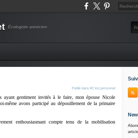
et
Écologiste annécien
Suiv
Publié dans
#C'est personnel
ant gentiment invités à le faire, mon épouse Nicole
 moi-même avons participé au dépouillement de la primaire
News
rement enthousiasmant compte tenu de la mobilisation
Abonn
articl