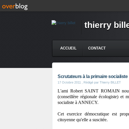
thierry bill
ACCUEIL
CONTACT
Scrutateurs à la primaire socialiste
17 Octobre 2011
, Rédigé par Thierry BILLET
L'ami Robert SAINT ROMAIN nous ay
(conseillère régionale écologiste) et
socialiste à ANNECY.
Cet exercice démocratique est prop
citoyenne qu'elle a suscitée.