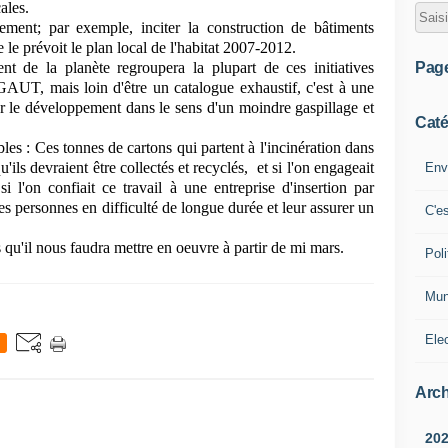
ales.
ment; par exemple, inciter la construction de bâtiments
e prévoit le plan local de l'habitat 2007-2012.
Pag
t de la planète regroupera la plupart de ces initiatives
GAUT, mais loin d'être un catalogue exhaustif, c'est à une
nser le développement dans le sens d'un moindre gaspillage et
Caté
 : Ces tonnes de cartons qui partent à l'incinération dans
ils devraient être collectés et recyclés, et si l'on engageait
Env
i l'on confiait ce travail à une entreprise d'insertion par
es personnes en difficulté de longue durée et leur assurer un
C'e
qu'il nous faudra mettre en oeuvre à partir de mi mars.
Poli
Mun
Ele
Arch
20