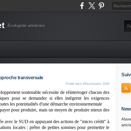
et
Écologiste annécien
Suiv
pproche transversale
Publié dans
#Municipales 2008
eloppement soutenable nécessite de réinterroger chacun des
liques pour se demander si elles intègrent les exigences
 toutes les potentialités d'une démarche environnementale
News
à payer pour produire, mais un moyen de produire mieux des
Abonn
lisée avec le SUD en appuyant des actions de "micro crédit" à
articl
ons locales : prêter de petites sommes pour permettre le