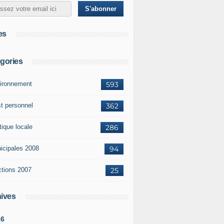
es
gories
ironnement
593
st personnel
362
tique locale
286
icipales 2008
94
ctions 2007
25
ives
26