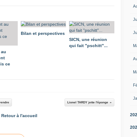
A
Ju
Ju
Bilan et perspectives
SICN, une réunion
qui fait "pschitt"...
M
 au
nt
Av
is ce
M
Fé
Ja
 vendre
Lionel TARDY jette l'éponge
20
Retour à l'accueil
20