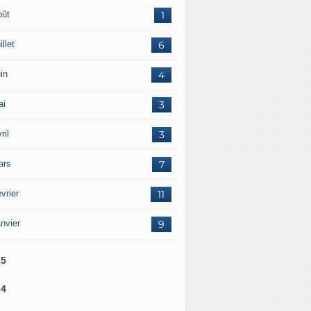
oût
1
illet
6
in
4
ai
3
ril
3
ars
7
vrier
11
nvier
9
25
24