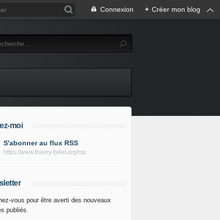
Connexion
+
Créer mon blog
ez-moi
S'abonner au flux RSS
https://www.thierry-billet.org/rss
letter
ez-vous pour être averti des nouveaux
es publiés.