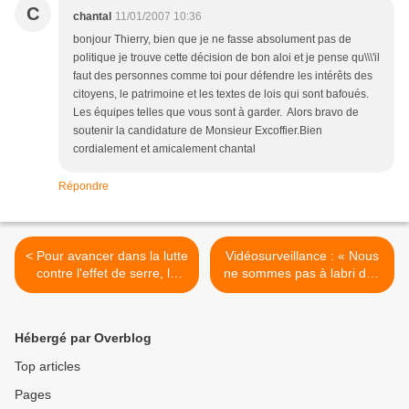
C
chantal
11/01/2007 10:36
bonjour Thierry, bien que je ne fasse absolument pas de
politique je trouve cette décision de bon aloi et je pense qu\\\'il
faut des personnes comme toi pour défendre les intérêts des
citoyens, le patrimoine et les textes de lois qui sont bafoués.
Les équipes telles que vous sont à garder. Alors bravo de
soutenir la candidature de Monsieur Excoffier.Bien
cordialement et amicalement chantal
Répondre
< Pour avancer dans la lutte
Vidéosurveillance : « Nous
contre l'effet de serre, la
ne sommes pas à labri dun
communauté
dérapage » >
d'agglomération doit
compenser ses gaz à effet
Hébergé par Overblog
de serre,
Top articles
Pages