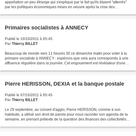
appellation un peu étrange qui s'explique par le fait qu'ils étaient "atterrés"
par les politiques économiques mises en oeuvre après la crise des
subprimes de 2008... Voici le débat...
Primaires socialistes à ANNECY
Publié le 10/10/2011 à 05:45
Par
Thierry BILLET
Beaucoup de monde vers 11 heures 30 ce dimanche matin pour voter à la
primaire socialiste à ANNECY : espérons que cela aura correspondu à une
affluence régulière dans la journée. Cet engouement est révélateur d'une
part d'une envie de politique, d'autre...
Pierre HERISSON, DEXIA et la banque postale
Publié le 07/10/2011 à 05:45
Par
Thierry BILLET
Le 29 septembre, au conseil d'agglo, Pierre HERISSON, comme à son
habitude, a utilisé son droit de parole pour nous raconter son agenda de la
semaine, en prenant prétexte de la question des finances des collectivités
territoriales.Au conseil municipal,...