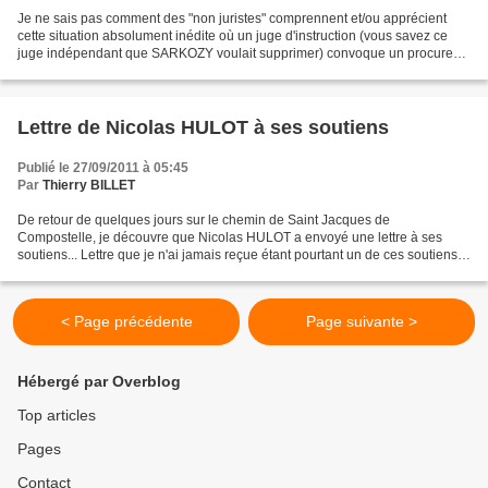
Je ne sais pas comment des "non juristes" comprennent et/ou apprécient
cette situation absolument inédite où un juge d'instruction (vous savez ce
juge indépendant que SARKOZY voulait supprimer) convoque un procureur
de la République, magistrat comme lui,...
Lettre de Nicolas HULOT à ses soutiens
Publié le 27/09/2011 à 05:45
Par
Thierry BILLET
De retour de quelques jours sur le chemin de Saint Jacques de
Compostelle, je découvre que Nicolas HULOT a envoyé une lettre à ses
soutiens... Lettre que je n'ai jamais reçue étant pourtant un de ces soutiens.
Grâce à Internet, vous pouvez la lire dans...
< Page précédente
Page suivante >
Hébergé par Overblog
Top articles
Pages
Contact