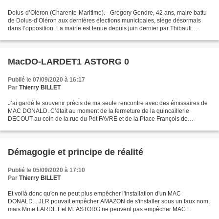
Dolus-d’Oléron (Charente-Maritime).– Grégory Gendre, 42 ans, maire battu
de Dolus-d’Oléron aux dernières élections municipales, siège désormais
dans l’opposition. La mairie est tenue depuis juin dernier par Thibault
Brechkoff (divers-droite, 52,32 % des...
MacDO-LARDET1 ASTORG 0
Publié le 07/09/2020 à 16:17
Par
Thierry BILLET
J’ai gardé le souvenir précis de ma seule rencontre avec des émissaires de
MAC DONALD. C’était au moment de la fermeture de la quincaillerie
DECOUT au coin de la rue du Pdt FAVRE et de la Place François de
MENTHON. Ils s’étaient réclamés de mon ami Bruno...
Démagogie et principe de réalité
Publié le 05/09/2020 à 17:10
Par
Thierry BILLET
Et voilà donc qu'on ne peut plus empêcher l'installation d'un MAC
DONALD... JLR pouvait empêcher AMAZON de s'installer sous un faux nom,
mais Mme LARDET et M. ASTORG ne peuvent pas empêcher MAC
DONALD de le faire parce que la loi ne permettrait pas de...