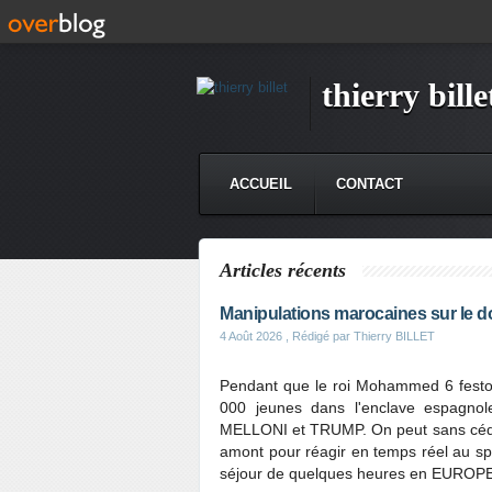
thierry bille
ACCUEIL
CONTACT
Articles récents
Manipulations marocaines sur le do
4 Août 2026
, Rédigé par Thierry BILLET
Pendant que le roi Mohammed 6 festoie
000 jeunes dans l'enclave espagno
MELLONI et TRUMP. On peut sans céder 
amont pour réagir en temps réel au sp
séjour de quelques heures en EUROPE