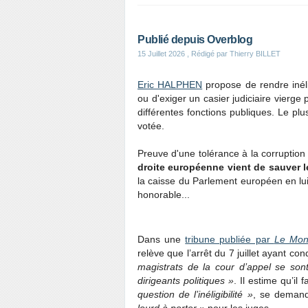
Publié depuis Overblog
15 Juillet 2026
, Rédigé par Thierry BILLET
Eric HALPHEN
propose de rendre inéli
ou d'exiger un casier judiciaire vierge
différentes fonctions publiques. Le plu
votée.
Preuve d'une tolérance à la corruptio
droite européenne vient de sauver 
la caisse du Parlement européen en l
honorable...
Dans une
tribune publiée par
Le Mo
relève que l’arrêt du 7 juillet ayant 
magistrats de la cour d’appel se sont
dirigeants politiques »
. Il estime qu’il 
question de l’inéligibilité »
, se demand