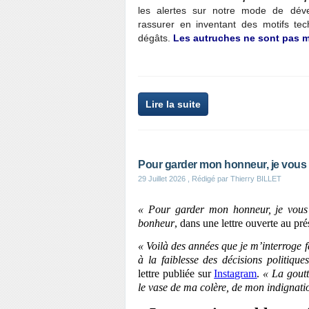
les alertes sur notre mode de déve
rassurer en inventant des motifs tec
dégâts.
Les autruches ne sont pas 
Lire la suite
Pour garder mon honneur, je vous 
29 Juillet 2026
, Rédigé par Thierry BILLET
« Pour garder mon honneur, je vou
bonheur
, dans une lettre ouverte au pré
« Voilà des années que je m’interroge f
à la faiblesse des décisions politique
lettre publiée sur
Instagram
.
« La goutt
le vase de ma colère, de mon indignati