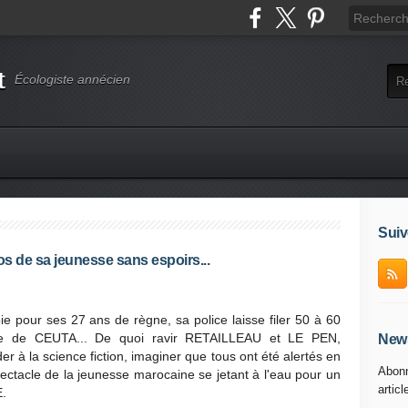
t
Écologiste annécien
Suiv
s de sa jeunesse sans espoirs...
 pour ses 27 ans de règne, sa police laisse filer 50 à 60
le de CEUTA... De quoi ravir RETAILLEAU et LE PEN,
News
à la science fiction, imaginer que tous ont été alertés en
Abonn
ectacle de la jeunesse marocaine se jetant à l'eau pour un
articl
.