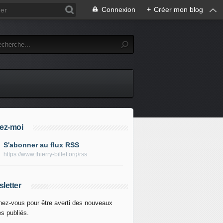
Connexion
+
Créer mon blog
ez-moi
S'abonner au flux RSS
https://www.thierry-billet.org/rss
letter
ez-vous pour être averti des nouveaux
es publiés.