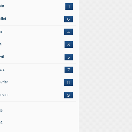
oût
1
illet
6
in
4
ai
3
ril
3
ars
7
vrier
11
nvier
9
25
24