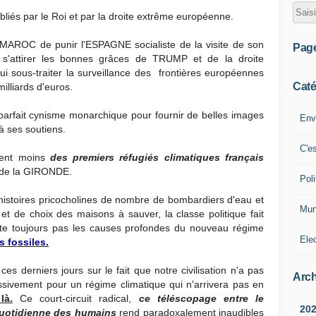
bliés par le Roi et par la droite extrême européenne.
e MAROC de punir l'ESPAGNE socialiste de la visite de son
Pag
s'attirer les bonnes grâces de TRUMP et de la droite
ui sous-traiter la surveillance des frontières européennes
Caté
illiards d'euros.
parfait cynisme monarchique pour fournir de belles images
Env
 ses soutiens.
C'e
sent moins
des premiers réfugiés climatiques français
 de la GIRONDE.
Poli
 histoires pricocholines de nombre de bombardiers d'eau et
Mun
et de choix des maisons à sauver, la classe politique fait
traite toujours pas les causes profondes du nouveau régime
Ele
s fossiles.
es derniers jours sur le fait que notre civilisation n'a pas
Arch
sivement pour un régime climatique qui n'arrivera pas en
là.
Ce court-circuit radical,
ce téléscopage entre le
20
 quotidienne des humains
rend paradoxalement inaudibles