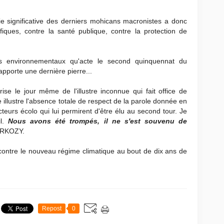
tie significative des derniers mohicans macronistes a donc
fiques, contre la santé publique, contre la protection de
ls environnementaux qu'acte le second quinquennat du
pporte une dernière pierre...
ise le jour même de l'illustre inconnue qui fait office de
e illustre l'absence totale de respect de la parole donnée en
urs écolo qui lui permirent d'être élu au second tour. Je
il.
Nous avons été trompés, il ne s'est souvenu de
ARKOZY.
 contre le nouveau régime climatique au bout de dix ans de
Repost
0