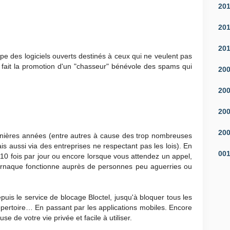
20
20
20
ppe des logiciels ouverts destinés à ceux qui ne veulent pas
s, fait la promotion d'un "chasseur" bénévole des spams qui
20
20
20
20
nières années (entre autres à cause des trop nombreuses
s aussi via des entreprises ne respectant pas les lois). En
00
 10 fois par jour ou encore lorsque vous attendez un appel,
'arnaque fonctionne auprès de personnes peu aguerries ou
epuis le service de blocage Bloctel, jusqu'à bloquer tous les
pertoire… En passant par les applications mobiles. Encore
se de votre vie privée et facile à utiliser.