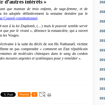
r d’autres intérêts »
20
tant que maman de trois enfants, de sage-femme, et de
20
a loi adoptée définitivement la semaine dernière par le
u Conseil constitutionnel
.
20
dit non à la loi Duplomb,
(…)
mais le pouvoir semble servir
ent que par le vivant »
, dénonce la romancière, qui a ouvert
20
ns les Vosges.
20
écrivaine à la suite du décès de son fils Nathanaël, victime
affirme ne pas comprendre
« comment un Etat républicain
20
centaines de molécules chimiques dans le sang du cordon
 des mesures urgentes et systémiques pour y remédier »
.
20
20
20
20
Repost
0
20