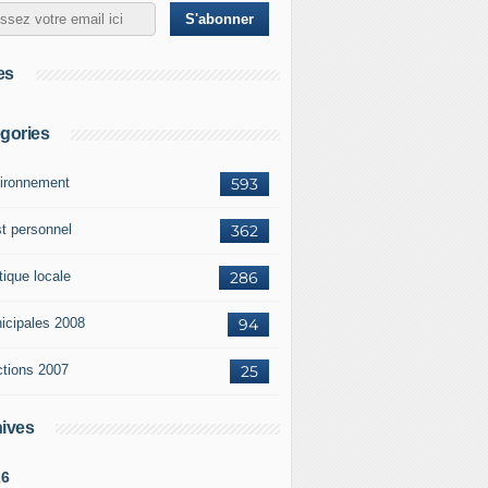
es
gories
ironnement
593
st personnel
362
tique locale
286
icipales 2008
94
ctions 2007
25
ives
26