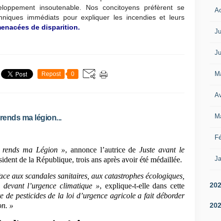
loppement insoutenable. Nos concitoyens préfèrent se
A
hniques immédiats pour expliquer les incendies et leurs
menacées de disparition.
Ju
Ju
M
Repost
0
Av
M
rends ma légion...
Fé
s rends ma Légion »
, annonce l’autrice de
Juste avant le
Ja
sident de la République, trois ans après avoir été médaillée.
ace aux scandales sanitaires, aux catastrophes écologiques,
20
s devant l’urgence climatique »
, explique-t-elle dans cette
e de pesticides de la loi d’urgence agricole a fait déborder
20
on. »