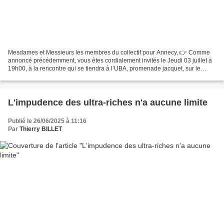
Mesdames et Messieurs les membres du collectif pour Annecy, 👉 Comme
annoncé précédemment, vous êtes cordialement invités le Jeudi 03 juillet à
19h00, à la rencontre qui se tiendra à l’UBA, promenade jacquet, sur le
Paquier à Annecy. ✅ Ce temps convivial...
L'impudence des ultra-riches n'a aucune limite
Publié le 26/06/2025 à 11:16
Par
Thierry BILLET