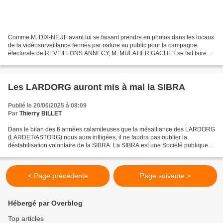
Comme M. DIX-NEUF avant lui se faisant prendre en photos dans les locaux
de la vidéosurveillance fermés par nature au public pour la campagne
électorale de REVEILLONS ANNECY, M. MULATIER GACHET se fait faire
une vidéo promotionnelle sur le facebook de...
Les LARDORG auront mis à mal la SIBRA
Publié le 20/06/2025 à 08:09
Par
Thierry BILLET
Dans le bilan des 6 années calamiteuses que la mésalliance des LARDORG
(LARDET/ASTORG) nous aura infligées, il ne faudra pas oublier la
déstabilisation volontaire de la SIBRA. La SIBRA est une Société publique
locale car JLR l'a voulu et avec lui le conseil...
< Page précédente
Page suivante >
Hébergé par Overblog
Top articles