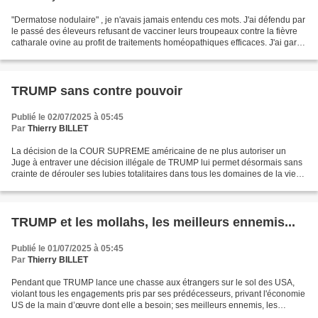
"Dermatose nodulaire" , je n'avais jamais entendu ces mots. J'ai défendu par
le passé des éleveurs refusant de vacciner leurs troupeaux contre la fièvre
catharale ovine au profit de traitements homéopathiques efficaces. J'ai gardé
le souvenir de la "vache...
TRUMP sans contre pouvoir
Publié le 02/07/2025 à 05:45
Par
Thierry BILLET
La décision de la COUR SUPREME américaine de ne plus autoriser un
Juge à entraver une décision illégale de TRUMP lui permet désormais sans
crainte de dérouler ses lubies totalitaires dans tous les domaines de la vie
quotidienne des USA. C'est la définition...
TRUMP et les mollahs, les meilleurs ennemis...
Publié le 01/07/2025 à 05:45
Par
Thierry BILLET
Pendant que TRUMP lance une chasse aux étrangers sur le sol des USA,
violant tous les engagements pris par ses prédécesseurs, privant l'économie
US de la main d’œuvre dont elle a besoin; ses meilleurs ennemis, les
mollhas iraniens font de même avec les...