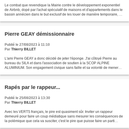
Le combat que revendique la Mairie contre le développement exponentiel
de Airbnb, dopé par l'achat spéculatif de maisons et d'appartements dans le
bassin annécien dans le but exclusif de les louer de manière temporaire, me
semblait exclure que les élus...
Pierre GEAY démissionnaire
Publié le 27/08/2023 à 11:10
Par
Thierry BILLET
L'ami Pierre GEAY a donc décidé de jeter l'éponge. J'ai côtoyé Pierre au
bureau du SILA et dans l'association de soutien à la SCOP ALPINE
ALUMINIUM. Son engagement civique sans faille et sa volonté de mener
une politique de sécurité publique démocratique...
Rapés par le rappeur...
Publié le 25/08/2023 à 13:30
Par
Thierry BILLET
Avec les VERTS français, le pire est quasiment sûr. Inviter un rappeur
demeuré pour faire un coup médiatique sans mesurer les conséquences de
la polémique que cela va susciter, c'est le pire que puisse faire un parti
écologiste alors que la canicule rend...