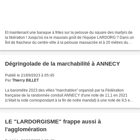
Et maintenant une baraque à frites sur la pelouse du square des martyrs de
la libération ! Jusqu'où ira le mauvais goût de l'équipe LARDORG ? Dans un
îlot de fraicheur du centre-ville à la pelouse massacrée et à 20 mètres du
monument en mémoire des déportés......
Dégringolade de la marchabilité à ANNECY
Publié le 21/09/2023 à 05:45
Par
Thierry BILLET
La baromètre 2023 des villes "marchables" organisé par la Fédération
française de la randonnée conduit ANNECY d'une note de 11,1 en 2021
(c'était la note correspondant à la fin de notre mandat) à une note de 9,5 en
2023. Triste bilan pour une municipalité...
LE "LARDORGISME" frappe aussi à
l'agglomération