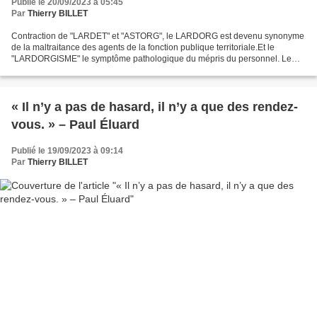
Publié le 20/09/2023 à 05:45
Par
Thierry BILLET
Contraction de "LARDET" et "ASTORG", le LARDORG est devenu synonyme
de la maltraitance des agents de la fonction publique territoriale.Et le
"LARDORGISME" le symptôme pathologique du mépris du personnel. Le
FAUCIGNY révèle une note rédigée par les directeurs...
« Il n’y a pas de hasard, il n’y a que des rendez-
vous. » – Paul Éluard
Publié le 19/09/2023 à 09:14
Par
Thierry BILLET